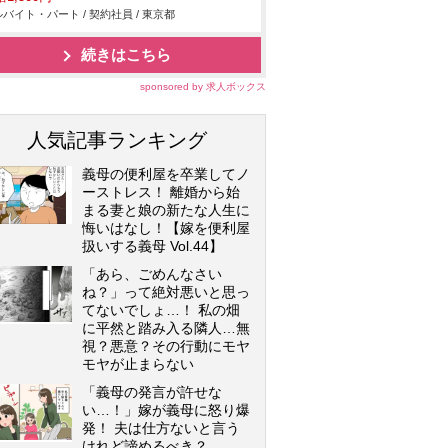
バイト・パート / 契約社員 / 東京都
続きはこちら
sponsored by 求人ボックス
人気記事ランキング
義母の便利屋を卒業してノ
ーストレス！ 離婚から始
まる妻と娘の新たな人生に
悔いはなし！【嫁を便利屋
扱いする義母 Vol.44】
「あら、ごめんなさい
ね？」って絶対悪いと思っ
てないでしょ…！ 私の畑
に平然と踏み入る隣人…無
視？悪意？その行動にモヤ
モヤが止まらない
「義母の発言が許せな
い…！」嫁が義母に怒り爆
発！ 夫は仕方ないと言う
けれど諦めるべき？