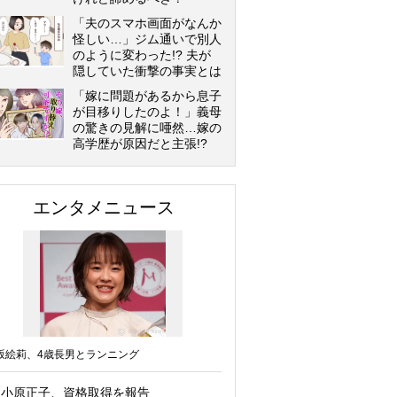
「夫のスマホ画面がなんか
怪しい…」ジム通いで別人
のように変わった!? 夫が
隠していた衝撃の事実とは
「嫁に問題があるから息子
が目移りしたのよ！」義母
の驚きの見解に唖然…嫁の
高学歴が原因だと主張!?
エンタメニュース
坂絵莉、4歳長男とランニング
小原正子、資格取得を報告