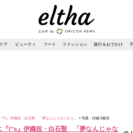
ケア
ビューティ
フード
ファッション
旅行＆おでかけ
ンケア
ダイエット・ボディケア
ヘアスタイル・ヘアアレンジ
『I”s』伊織役・白石聖 「夢なんじゃないかと」
> 写真・詳細 5枚目
に『I”s』伊織役・白石聖 「夢なんじゃな