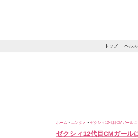
トップ
ヘルス
メイク・コスメ・スキ
ホーム
>
エンタメ
>
ゼクシィ12代目CMガールに
ゼクシィ12代目CMガール