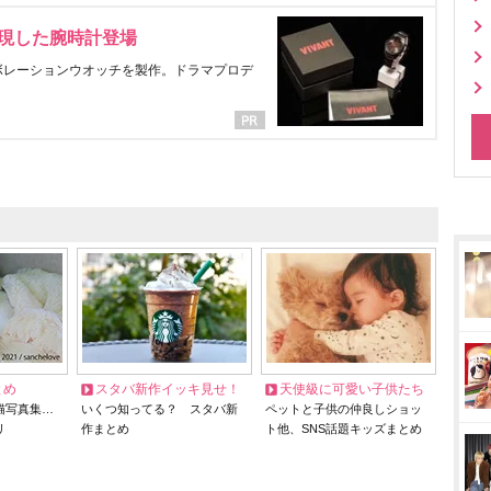
表現した腕時計登場
ラボレーションウオッチを製作。ドラマプロデ
とめ
スタバ新作イッキ見せ！
天使級に可愛い子供たち
猫写真集…
いくつ知ってる？ スタバ新
ペットと子供の仲良しショッ
リ
作まとめ
ト他、SNS話題キッズまとめ