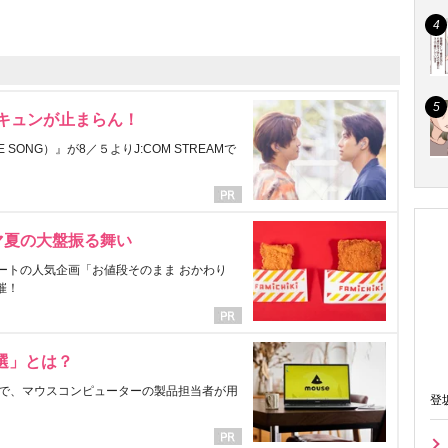
にキュンが止まらん！
ONG）』が8／５よりJ:COM STREAMで
マ夏の大盤振る舞い
ートの人気企画「お値段そのまま おかわり
催！
選」とは？
で、マウスコンピューターの製品担当者が用
登