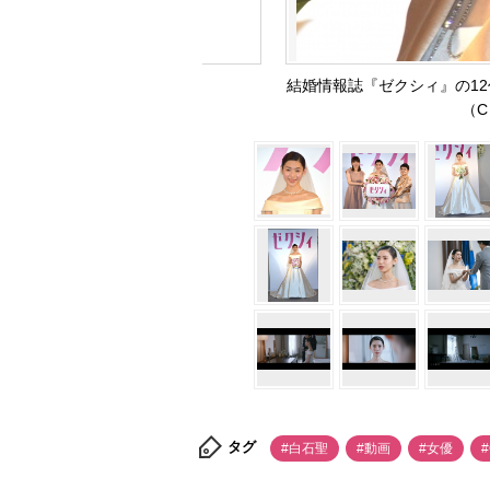
結婚情報誌『ゼクシィ』の1
（C）
タグ
#白石聖
#動画
#女優