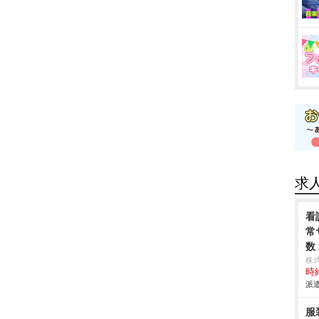
求
看
常
数
株
時給
派遣
服