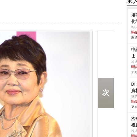
求
培
化
W
時給
派遣
申
ま
株
時給
アル
D
資
株
時給
アル
冷
祝
株
時給