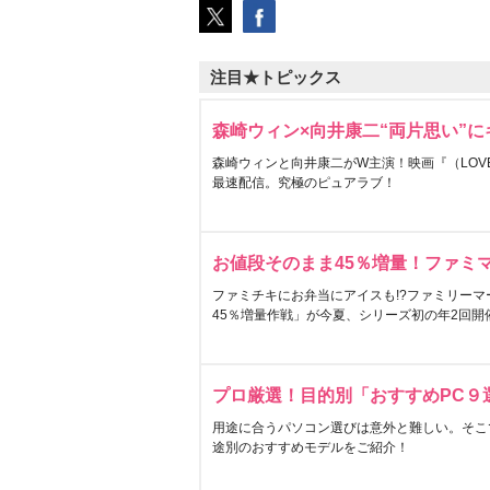
注目★トピックス
森崎ウィン×向井康二“両片思い”
森崎ウィンと向井康二がW主演！映画『（LOVE S
最速配信。究極のピュアラブ！
お値段そのまま45％増量！ファミ
ファミチキにお弁当にアイスも!?ファミリーマ
45％増量作戦」が今夏、シリーズ初の年2回開
プロ厳選！目的別「おすすめPC９
用途に合うパソコン選びは意外と難しい。そこ
途別のおすすめモデルをご紹介！