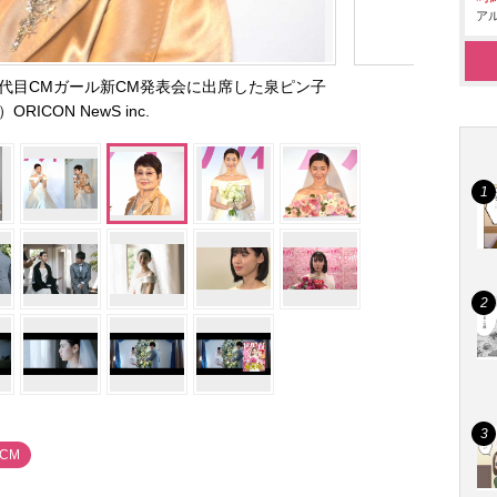
アル
2代目CMガール新CM発表会に出席した泉ピン子
ORICON NewS inc.
#CM