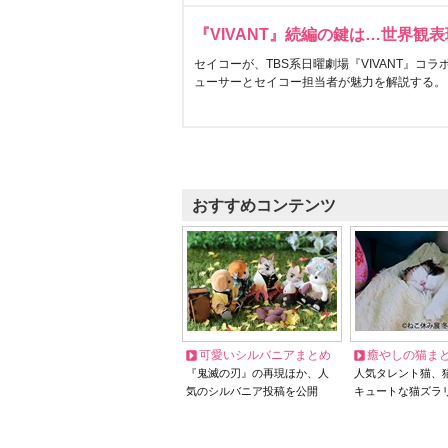
『VIVANT』続編の鍵は…世界観
セイコーが、TBS系日曜劇場『VIVANT』コ
ューサーとセイコー担当者が魅力を解説する。
おすすめコンテンツ
可愛いシルバニアまとめ
癒やしの猫ま
『鬼滅の刃』の再現ほか、人
人気タレント猫、
気のシルバニア投稿を公開
キュートな猫ズラ