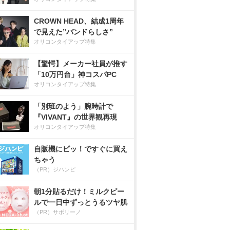
CROWN HEAD、結成1周年
で見えた”バンドらしさ”
オリコンタイアップ特集
【驚愕】メーカー社員が推す
「10万円台」神コスパPC
オリコンタイアップ特集
「別班のよう」腕時計で
『VIVANT』の世界観再現
オリコンタイアップ特集
自販機にピッ！ですぐに買え
ちゃう
（PR）ジハンピ
朝1分貼るだけ！ミルクピー
ルで一日中ずっとうるツヤ肌
（PR）サボリーノ