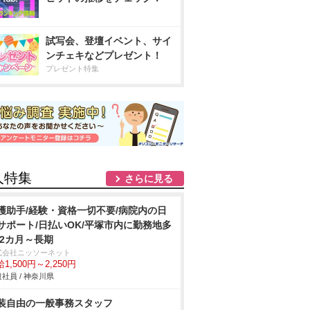
試写会、登壇イベント、サイ
ンチェキなどプレゼント！
プレゼント特集
人特集
さらに見る
護助手/経験・資格一切不要/病院内の日
サポート/日払いOK/平塚市内に勤務地多
 2カ月～長期
式会社ニッソーネット
1,500円～2,250円
社員 / 神奈川県
装自由の一般事務スタッフ