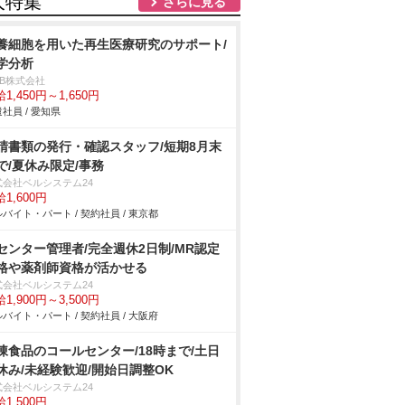
人特集
さらに見る
養細胞を用いた再生医療研究のサポート/
学分析
DB株式会社
1,450円～1,650円
社員 / 愛知県
請書類の発行・確認スタッフ/短期8月末
で/夏休み限定/事務
式会社ベルシステム24
1,600円
バイト・パート / 契約社員 / 東京都
Iセンター管理者/完全週休2日制/MR認定
格や薬剤師資格が活かせる
式会社ベルシステム24
1,900円～3,500円
バイト・パート / 契約社員 / 大阪府
凍食品のコールセンター/18時まで/土日
休み/未経験歓迎/開始日調整OK
式会社ベルシステム24
1,500円