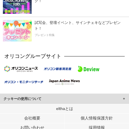
ク！
試写会、登壇イベント、サインチェキなどプレゼン
ト！
プレゼント特集
オリコングループサイト
クッキーの使用について
このサイトでは Cookie を使用して、ユーザーに合わせたコンテンツや広告の
elthaとは
表示、ソーシャル メディア機能の提供、広告の表示回数やクリック数の測定を
会社概要
個人情報保護方針
行っています。
また、ユーザーによるサイトの利用状況についても情報を収集し、ソーシャル
お問い合わせ
採用情報
メディアや広告配信、データ解析の各パートナーに提供しています。