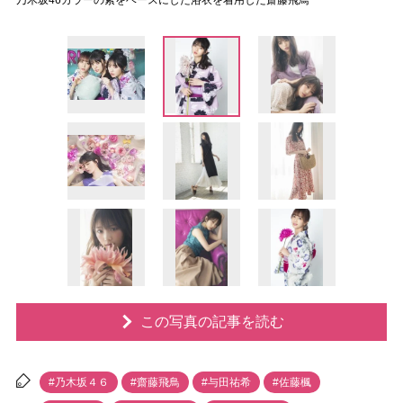
乃木坂46カラーの紫をベースにした浴衣を着用した齋藤飛鳥
この写真の記事を読む
#乃木坂４６
#齋藤飛鳥
#与田祐希
#佐藤楓