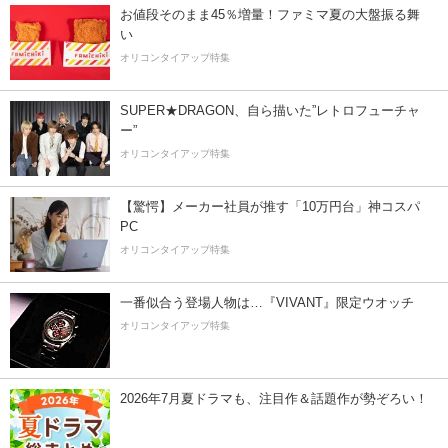
お値段そのまま45％増量！ファミマ夏の大盤振る舞
い
オリコンタイアップ特集
SUPER★DRAGON、自ら描いた”レトロフューチャ
ー”
オリコンタイアップ特集
【驚愕】メーカー社員が推す「10万円台」神コスパ
PC
オリコンタイアップ特集
一番似合う登場人物は…『VIVANT』限定ウオッチ
オリコンタイアップ特集
2026年7月夏ドラマも、注目作＆話題作が勢ぞろい！