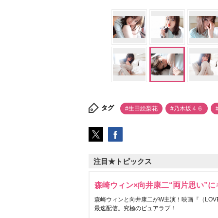
タグ
#生田絵梨花
#乃木坂４６
注目★トピックス
森崎ウィン×向井康二“両片思い”
森崎ウィンと向井康二がW主演！映画『（LOVE S
最速配信。究極のピュアラブ！