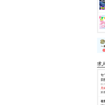
求
セ
日
株
月給
派遣
有