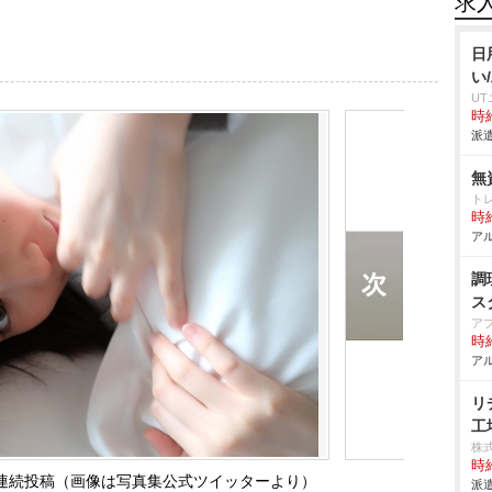
求
日
い
U
時給
派遣
無
ト
時給
アル
調
ス
ア
時給
アル
リ
工
株
時給
が連続投稿（画像は写真集公式ツイッターより）
派遣