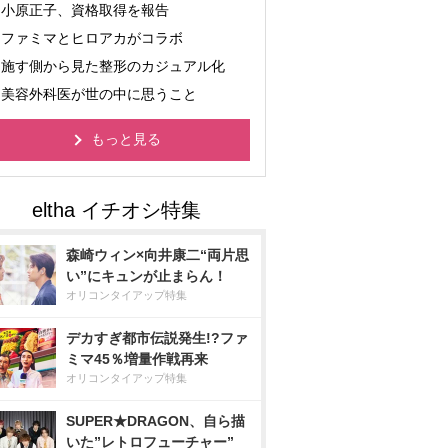
小原正子、資格取得を報告
ファミマとヒロアカがコラボ
施す側から見た整形のカジュアル化
美容外科医が世の中に思うこと
もっと見る
森崎ウィン×向井康二“両片思
い”にキュンが止まらん！
オリコンタイアップ特集
デカすぎ都市伝説発生!?ファ
ミマ45％増量作戦再来
オリコンタイアップ特集
SUPER★DRAGON、自ら描
いた”レトロフューチャー”