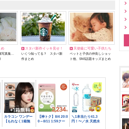
とめ
スタバ新作イッキ見せ！
天使級に可愛い子供たち
猫写真集…
いくつ知ってる？ スタバ新
ペットと子供の仲良しショッ
リ
作まとめ
ト他、SNS話題キッズまとめ