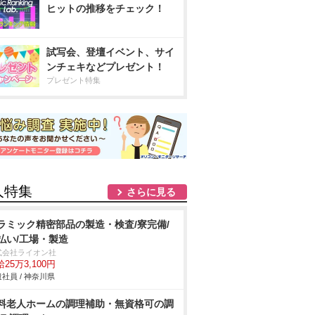
ヒットの推移をチェック！
試写会、登壇イベント、サイ
ンチェキなどプレゼント！
プレゼント特集
人特集
さらに見る
ラミック精密部品の製造・検査/寮完備/
払い/工場・製造
式会社ライオン社
25万3,100円
社員 / 神奈川県
料老人ホームの調理補助・無資格可の調