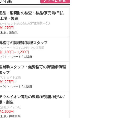
人特集
さらに見る
用品・消費財の検査・検品/寮完備/日払
/工場・製造
Tエージェント株式会社AGT東海第一CU
1,270円
社員 / 愛知県
資格可の調理師/調理スタッフ
レジャーキッズてんのうでん保育園
1,180円～1,200円
バイト・パート / 大阪府
理補助スタッフ・無資格可の調理師/調理
タッフ
プリシェイト加島
1,227円～
バイト・パート / 大阪府
チウムイオン電池の製造/寮完備/日払い/
場・製造
式会社ライオン社
1,600円
社員 / 神奈川県