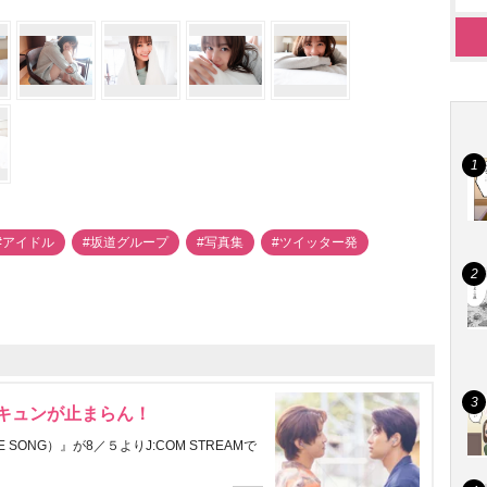
#アイドル
#坂道グループ
#写真集
#ツイッター発
にキュンが止まらん！
ONG）』が8／５よりJ:COM STREAMで