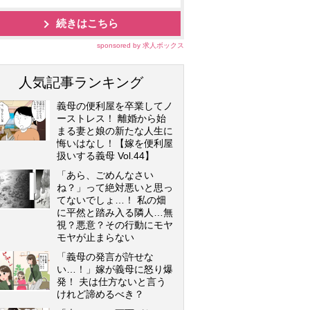
続きはこちら
sponsored by 求人ボックス
人気記事ランキング
義母の便利屋を卒業してノ
ーストレス！ 離婚から始
まる妻と娘の新たな人生に
悔いはなし！【嫁を便利屋
扱いする義母 Vol.44】
「あら、ごめんなさい
ね？」って絶対悪いと思っ
てないでしょ…！ 私の畑
に平然と踏み入る隣人…無
視？悪意？その行動にモヤ
モヤが止まらない
「義母の発言が許せな
い…！」嫁が義母に怒り爆
発！ 夫は仕方ないと言う
けれど諦めるべき？