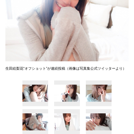
生田絵梨花“オフショット”が連続投稿（画像は写真集公式ツイッターより）