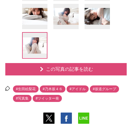
この写真の記事を読む
#生田絵梨花
#乃木坂４６
#アイドル
#坂道グループ
#写真集
#ツイッター発