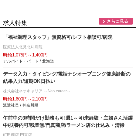
さらに見る
求人特集
「福祉調理スタッフ」無資格可/シフト相談可/病院
医療法人北見北斗病院
時給1,075円～1,400円
アルバイト・パート / 北海道
データ入力・タイピング/電話ナシオープニング健康診断の
結果入力/短期OK日払い
株式会社ネオキャリア ～Neo career～
時給1,600円～2,100円
派遣社員 / 神奈川県
午前中の3時間だけ勤務も可!週1～可/未経験・主婦さん活躍
中/扶養内可/残業無/門真商店/ラーメン店の仕込み・清掃
町田商店 門真店