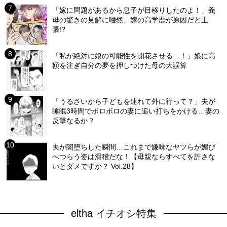
「嫁に問題があるから息子が目移りしたのよ！」義
母の驚きの見解に唖然…嫁の高学歴が原因だと主
張!?
「私が絶対に娘の可能性を開花させる…！」娘に高
額を注ぎ自分の夢を押しつけた母の大誤算
「うるさいから子どもを連れて外に行って？」夫が
睡眠3時間でボロボロの妻に追い打ちをかける…妻の
反撃なるか？
夫が闇堕ちした瞬間…これまで嫌味なヤツらが媚び
へつらう姿は滑稽だな！【母親ならすべてを許さな
いとダメですか？ Vol.28】
eltha イチオシ特集