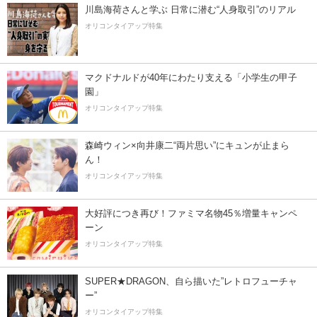
川島海荷さんと学ぶ 日常に潜む“人身取引”のリアル
オリコンタイアップ特集
マクドナルドが40年にわたり支える「小学生の甲子
園」
オリコンタイアップ特集
森崎ウィン×向井康二“両片思い”にキュンが止まら
ん！
オリコンタイアップ特集
大好評につき再び！ファミマ名物45％増量キャンペ
ーン
オリコンタイアップ特集
SUPER★DRAGON、自ら描いた”レトロフューチャ
ー”
オリコンタイアップ特集