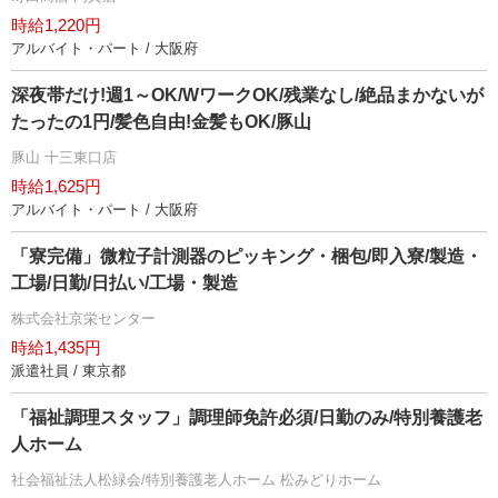
時給1,220円
アルバイト・パート / 大阪府
深夜帯だけ!週1～OK/WワークOK/残業なし/絶品まかないが
たったの1円/髪色自由!金髪もOK/豚山
豚山 十三東口店
時給1,625円
アルバイト・パート / 大阪府
「寮完備」微粒子計測器のピッキング・梱包/即入寮/製造・
工場/日勤/日払い/工場・製造
株式会社京栄センター
時給1,435円
派遣社員 / 東京都
「福祉調理スタッフ」調理師免許必須/日勤のみ/特別養護老
人ホーム
社会福祉法人松緑会/特別養護老人ホーム 松みどりホーム