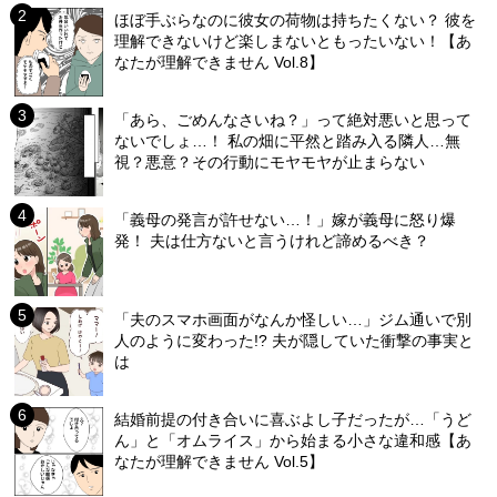
ほぼ手ぶらなのに彼女の荷物は持ちたくない？ 彼を
理解できないけど楽しまないともったいない！【あ
なたが理解できません Vol.8】
「あら、ごめんなさいね？」って絶対悪いと思って
ないでしょ…！ 私の畑に平然と踏み入る隣人…無
視？悪意？その行動にモヤモヤが止まらない
「義母の発言が許せない…！」嫁が義母に怒り爆
発！ 夫は仕方ないと言うけれど諦めるべき？
「夫のスマホ画面がなんか怪しい…」ジム通いで別
人のように変わった!? 夫が隠していた衝撃の事実と
は
結婚前提の付き合いに喜ぶよし子だったが…「うど
ん」と「オムライス」から始まる小さな違和感【あ
なたが理解できません Vol.5】