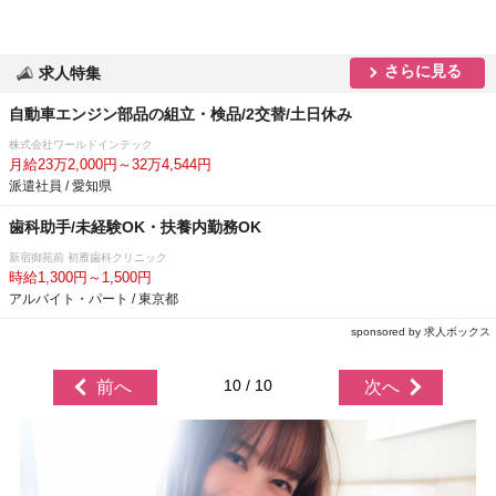
さらに見る
求人特集
自動車エンジン部品の組立・検品/2交替/土日休み
株式会社ワールドインテック
月給23万2,000円～32万4,544円
派遣社員 / 愛知県
歯科助手/未経験OK・扶養内勤務OK
新宿御苑前 初雁歯科クリニック
時給1,300円～1,500円
アルバイト・パート / 東京都
sponsored by 求人ボックス
10 / 10
前へ
次へ