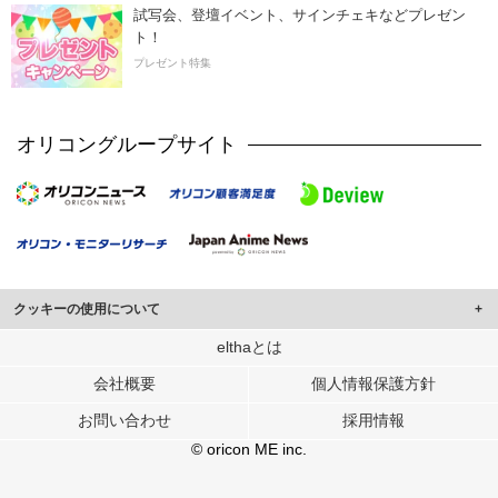
試写会、登壇イベント、サインチェキなどプレゼン
ト！
プレゼント特集
オリコングループサイト
クッキーの使用について
このサイトでは Cookie を使用して、ユーザーに合わせたコンテンツや広告の
elthaとは
表示、ソーシャル メディア機能の提供、広告の表示回数やクリック数の測定を
会社概要
個人情報保護方針
行っています。
また、ユーザーによるサイトの利用状況についても情報を収集し、ソーシャル
お問い合わせ
採用情報
メディアや広告配信、データ解析の各パートナーに提供しています。
各パートナーは、この情報とユーザーが各パートナーに提供した他の情報や、
© oricon ME inc.
ユーザーが各パートナーのサービスを使用したときに収集した他の情報を組み
合わせて使用することがあります。