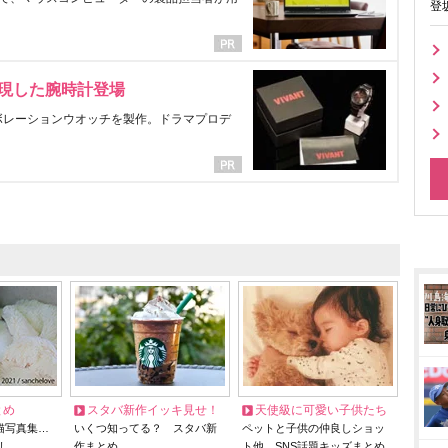
登
表現した腕時計登場
ラボレーションウオッチを製作。ドラマプロデ
とめ
スタバ新作イッキ見せ！
天使級に可愛い子供たち
猫写真集…
いくつ知ってる？ スタバ新
ペットと子供の仲良しショッ
リ
作まとめ
ト他、SNS話題キッズまとめ