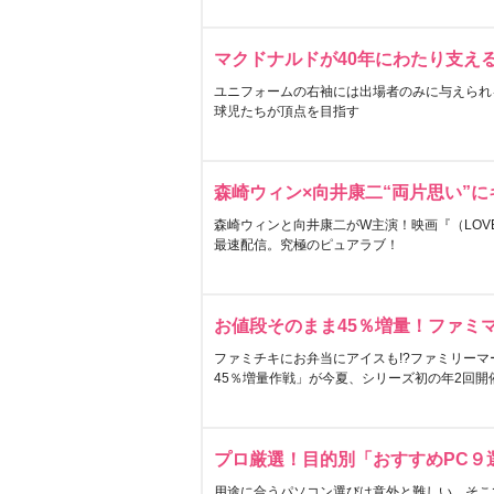
マクドナルドが40年にわたり支え
ユニフォームの右袖には出場者のみに与えられ
球児たちが頂点を目指す
森崎ウィン×向井康二“両片思い”
森崎ウィンと向井康二がW主演！映画『（LOVE S
最速配信。究極のピュアラブ！
お値段そのまま45％増量！ファミ
ファミチキにお弁当にアイスも!?ファミリーマ
45％増量作戦」が今夏、シリーズ初の年2回開
プロ厳選！目的別「おすすめPC９
用途に合うパソコン選びは意外と難しい。そこ