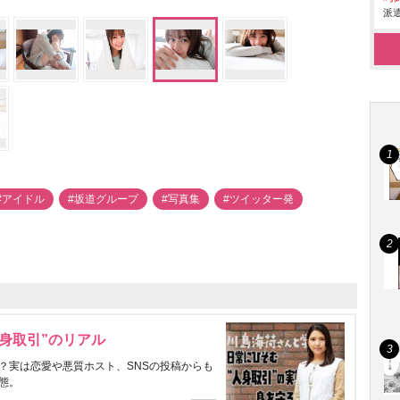
派遣
#アイドル
#坂道グループ
#写真集
#ツイッター発
身取引”のリアル
？実は恋愛や悪質ホスト、SNSの投稿からも
態。