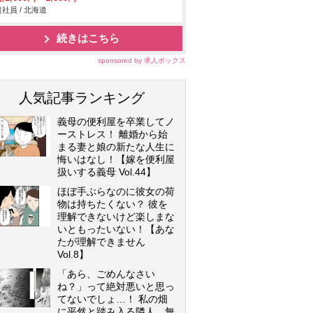
社員 / 北海道
続きはこちら
sponsored by 求人ボックス
人気記事ランキング
義母の便利屋を卒業してノ
ーストレス！ 離婚から始
まる妻と娘の新たな人生に
悔いはなし！【嫁を便利屋
扱いする義母 Vol.44】
ほぼ手ぶらなのに彼女の荷
物は持ちたくない？ 彼を
理解できないけど楽しまな
いともったいない！【あな
たが理解できません
Vol.8】
「あら、ごめんなさい
ね？」って絶対悪いと思っ
てないでしょ…！ 私の畑
に平然と踏み入る隣人…無