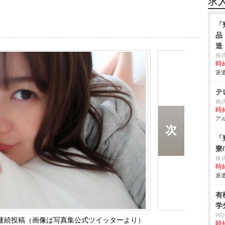
求
「
品
造
株
時給
派遣
テ
株
時給
アル
「
寮
株
時給
派遣
有
学
W
が連続投稿（画像は写真集公式ツイッターより）
時給