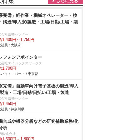
人特集
さらに見る
寮完備」軽作業・機械オペレーター・検
・鋳造/即入寮/製造・工場/日勤/工場・製
式会社京栄センター
1,400円～1,750円
社員 / 大阪府
レフォンアポインター
式会社エイペックスワークス
1,700円
バイト・パート / 東京都
寮完備」自動車向け電子基板の製造/即入
/製造・工場/日勤/日払い/工場・製造
式会社京栄センター
1,450円
社員 / 神奈川県
機合成や機器分析などの研究補助業務/化
分析
DB株式会社
1,600円～1,800円