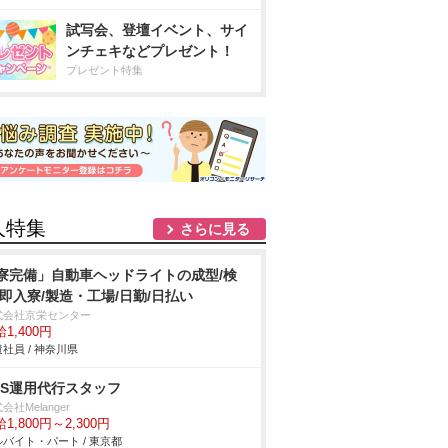
試写会、登壇イベント、サイ
ンチェキなどプレゼント！
プレゼント特集
人特集
さらに見る
寮完備」自動車ヘッドライトの成型/検
/即入寮/製造・工場/日勤/日払い
式会社京栄センター
1,400円
社員 / 神奈川県
NS運用代行スタッフ
会社Melanger
1,800円～2,300円
バイト・パート / 東京都