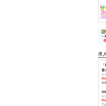
求
「
査
株
時給
派遣
S
株式
時給
アル