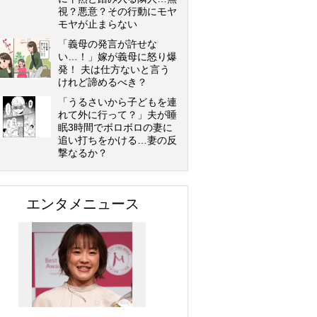
視？悪意？その行動にモヤ
モヤが止まらない
「義母の発言が許せな
い…！」嫁が義母に怒り爆
発！ 夫は仕方ないと言う
けれど諦めるべき？
「うるさいから子どもを連
れて外に行って？」夫が睡
眠3時間でボロボロの妻に
追い打ちをかける…妻の反
撃なるか？
エンタメニュース