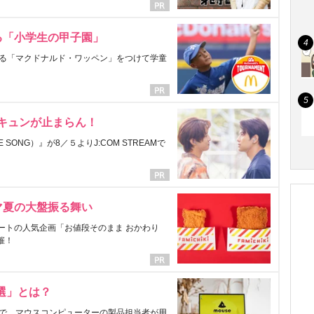
る「小学生の甲子園」
る「マクドナルド・ワッペン」をつけて学童
にキュンが止まらん！
ONG）』が8／５よりJ:COM STREAMで
マ夏の大盤振る舞い
ートの人気企画「お値段そのまま おかわり
催！
選」とは？
で、マウスコンピューターの製品担当者が用