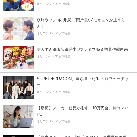
オリコンタイアップ特集
森崎ウィン×向井康二“両片思い”にキュンが止まら
ん！
オリコンタイアップ特集
デカすぎ都市伝説発生!?ファミマ45％増量作戦再来
オリコンタイアップ特集
SUPER★DRAGON、自ら描いた”レトロフューチャ
ー”
オリコンタイアップ特集
【驚愕】メーカー社員が推す「10万円台」神コスパ
PC
オリコンタイアップ特集