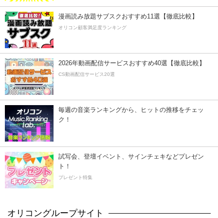
漫画読み放題サブスクおすすめ11選【徹底比較】
オリコン顧客満足度ランキング
2026年動画配信サービスおすすめ40選【徹底比較】
CS動画配信サービス20選
毎週の音楽ランキングから、ヒットの推移をチェッ
ク！
試写会、登壇イベント、サインチェキなどプレゼン
ト！
プレゼント特集
オリコングループサイト