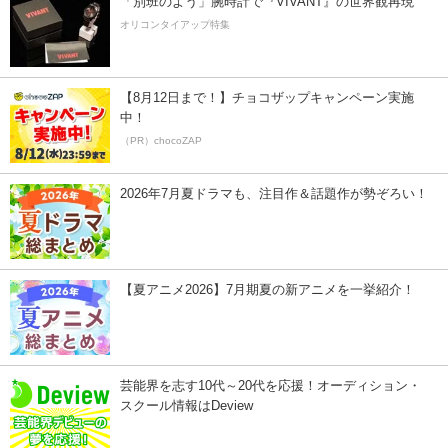
「別班のよう」腕時計で『VIVANT』の世界観再現
オリコンタイアップ特集
【8月12日まで！】チョコザップキャンペーン実施
中！
（PR）chocoZAP
2026年7月夏ドラマも、注目作＆話題作が勢ぞろい！
【夏アニメ2026】7月期夏の新アニメを一挙紹介！
芸能界を志す10代～20代を応援！オーディション・
スクール情報はDeview