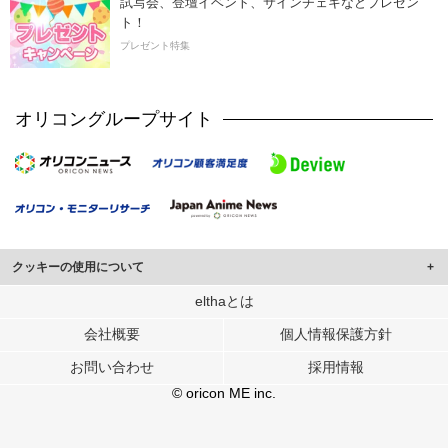
試写会、登壇イベント、サインチェキなどプレゼン
ト！
プレゼント特集
オリコングループサイト
クッキーの使用について
このサイトでは Cookie を使用して、ユーザーに合わせたコンテンツや広告の
elthaとは
表示、ソーシャル メディア機能の提供、広告の表示回数やクリック数の測定を
会社概要
個人情報保護方針
行っています。
また、ユーザーによるサイトの利用状況についても情報を収集し、ソーシャル
お問い合わせ
採用情報
メディアや広告配信、データ解析の各パートナーに提供しています。
各パートナーは、この情報とユーザーが各パートナーに提供した他の情報や、
© oricon ME inc.
ユーザーが各パートナーのサービスを使用したときに収集した他の情報を組み
合わせて使用することがあります。