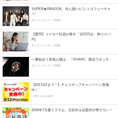
SUPER★DRAGON、自ら描いた”レトロフューチャ
ー”
オリコンタイアップ特集
【驚愕】メーカー社員が推す「10万円台」神コスパ
PC
オリコンタイアップ特集
一番似合う登場人物は…『VIVANT』限定ウオッチ
オリコンタイアップ特集
【8月12日まで！】チョコザップキャンペーン実施
中！
（PR）chocoZAP
2026年7月夏ドラマも、注目作＆話題作が勢ぞろい！