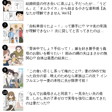
結婚前提の付き合いに喜ぶよし子だったが…「うど
ん」と「オムライス」から始まる小さな違和感【あ
なたが理解できません Vol.5】
「自転車借りたよ～！」って勝手に!? ママ友の常識
が理解できない！ 次に貸してと言ってきたのは…
「育休中でしょ？手伝って！」嫁を好き勝手使う義
母のお願いを断りたい！ 頼みの綱の夫はまさかの無
関心!? 自体は最悪の結末に…
「この食い尽くし系って俺のこと!?」妻のSNSで知
った自分の姿…映えのためなら家族は二の次？ イン
フルエンサー妻の本性に夫が限界寸前！
「なんでお義母さんと同居？」一見冷たい夫の発
言…しかし夫の了承ゼロで実母を強引に連れてきた
のは妻だった!?