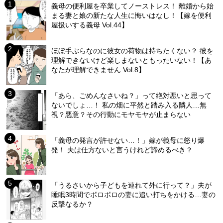
義母の便利屋を卒業してノーストレス！ 離婚から始
まる妻と娘の新たな人生に悔いはなし！【嫁を便利
屋扱いする義母 Vol.44】
ほぼ手ぶらなのに彼女の荷物は持ちたくない？ 彼を
理解できないけど楽しまないともったいない！【あ
なたが理解できません Vol.8】
「あら、ごめんなさいね？」って絶対悪いと思って
ないでしょ…！ 私の畑に平然と踏み入る隣人…無
視？悪意？その行動にモヤモヤが止まらない
「義母の発言が許せない…！」嫁が義母に怒り爆
発！ 夫は仕方ないと言うけれど諦めるべき？
「うるさいから子どもを連れて外に行って？」夫が
睡眠3時間でボロボロの妻に追い打ちをかける…妻の
反撃なるか？