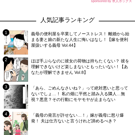
sponsored by 求人ボックス
人気記事ランキング
義母の便利屋を卒業してノーストレス！ 離婚から始
まる妻と娘の新たな人生に悔いはなし！【嫁を便利
屋扱いする義母 Vol.44】
ほぼ手ぶらなのに彼女の荷物は持ちたくない？ 彼を
理解できないけど楽しまないともったいない！【あ
なたが理解できません Vol.8】
「あら、ごめんなさいね？」って絶対悪いと思って
ないでしょ…！ 私の畑に平然と踏み入る隣人…無
視？悪意？その行動にモヤモヤが止まらない
「義母の発言が許せない…！」嫁が義母に怒り爆
発！ 夫は仕方ないと言うけれど諦めるべき？