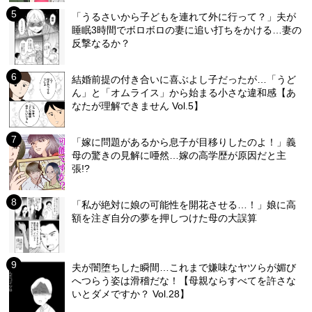
「うるさいから子どもを連れて外に行って？」夫が
睡眠3時間でボロボロの妻に追い打ちをかける…妻の
反撃なるか？
結婚前提の付き合いに喜ぶよし子だったが…「うど
ん」と「オムライス」から始まる小さな違和感【あ
なたが理解できません Vol.5】
「嫁に問題があるから息子が目移りしたのよ！」義
母の驚きの見解に唖然…嫁の高学歴が原因だと主
張!?
「私が絶対に娘の可能性を開花させる…！」娘に高
額を注ぎ自分の夢を押しつけた母の大誤算
夫が闇堕ちした瞬間…これまで嫌味なヤツらが媚び
へつらう姿は滑稽だな！【母親ならすべてを許さな
いとダメですか？ Vol.28】