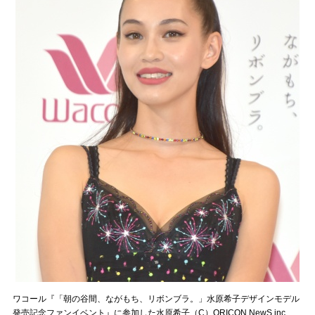
ワコール『「朝の谷間、ながもち、リボンブラ。」水原希子デザインモデル
発売記念ファンイベント』に参加した水原希子（C）ORICON NewS inc.