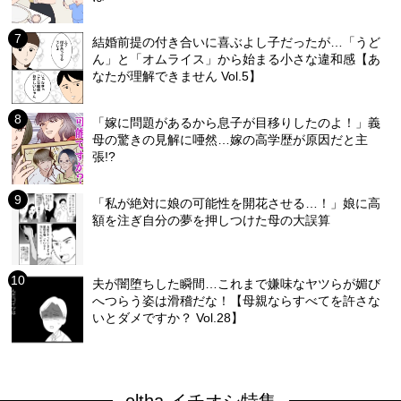
結婚前提の付き合いに喜ぶよし子だったが…「うど
ん」と「オムライス」から始まる小さな違和感【あ
なたが理解できません Vol.5】
「嫁に問題があるから息子が目移りしたのよ！」義
母の驚きの見解に唖然…嫁の高学歴が原因だと主
張!?
「私が絶対に娘の可能性を開花させる…！」娘に高
額を注ぎ自分の夢を押しつけた母の大誤算
夫が闇堕ちした瞬間…これまで嫌味なヤツらが媚び
へつらう姿は滑稽だな！【母親ならすべてを許さな
いとダメですか？ Vol.28】