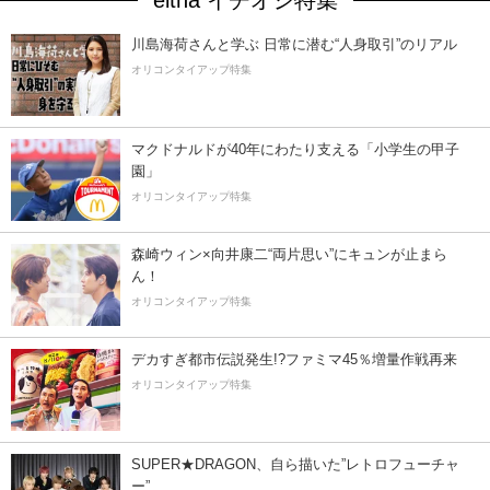
eltha イチオシ特集
川島海荷さんと学ぶ 日常に潜む“人身取引”のリアル
オリコンタイアップ特集
マクドナルドが40年にわたり支える「小学生の甲子
園」
オリコンタイアップ特集
森崎ウィン×向井康二“両片思い”にキュンが止まら
ん！
オリコンタイアップ特集
デカすぎ都市伝説発生!?ファミマ45％増量作戦再来
オリコンタイアップ特集
SUPER★DRAGON、自ら描いた”レトロフューチャ
ー”