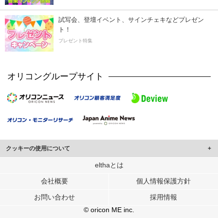
試写会、登壇イベント、サインチェキなどプレゼン
ト！
プレゼント特集
オリコングループサイト
クッキーの使用について
このサイトでは Cookie を使用して、ユーザーに合わせたコンテンツや広告の
elthaとは
表示、ソーシャル メディア機能の提供、広告の表示回数やクリック数の測定を
会社概要
個人情報保護方針
行っています。
また、ユーザーによるサイトの利用状況についても情報を収集し、ソーシャル
お問い合わせ
採用情報
メディアや広告配信、データ解析の各パートナーに提供しています。
各パートナーは、この情報とユーザーが各パートナーに提供した他の情報や、
© oricon ME inc.
ユーザーが各パートナーのサービスを使用したときに収集した他の情報を組み