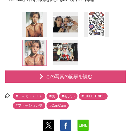
『CanCam』7月号の表紙を飾るE-girls・楓（C）小学館
この写真の記事を読む
#Ｅ－ｇｉｒｌｓ
#楓
#モデル
#EXILE TRIBE
#ファッション誌
#CanCam