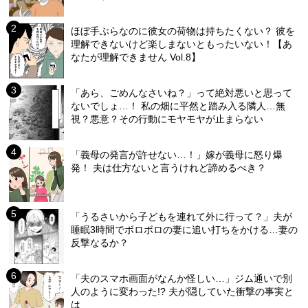
ほぼ手ぶらなのに彼女の荷物は持ちたくない？ 彼を
理解できないけど楽しまないともったいない！【あ
なたが理解できません Vol.8】
「あら、ごめんなさいね？」って絶対悪いと思って
ないでしょ…！ 私の畑に平然と踏み入る隣人…無
視？悪意？その行動にモヤモヤが止まらない
「義母の発言が許せない…！」嫁が義母に怒り爆
発！ 夫は仕方ないと言うけれど諦めるべき？
「うるさいから子どもを連れて外に行って？」夫が
睡眠3時間でボロボロの妻に追い打ちをかける…妻の
反撃なるか？
「夫のスマホ画面がなんか怪しい…」ジム通いで別
人のように変わった!? 夫が隠していた衝撃の事実と
は