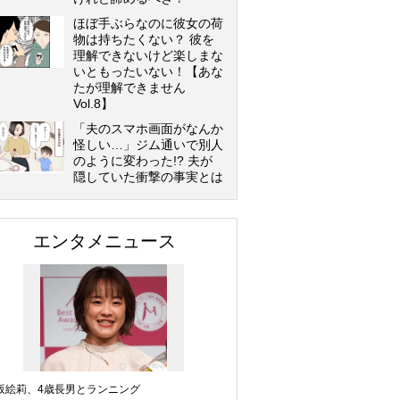
ほぼ手ぶらなのに彼女の荷
物は持ちたくない？ 彼を
理解できないけど楽しまな
いともったいない！【あな
たが理解できません
Vol.8】
「夫のスマホ画面がなんか
怪しい…」ジム通いで別人
のように変わった!? 夫が
隠していた衝撃の事実とは
エンタメニュース
坂絵莉、4歳長男とランニング