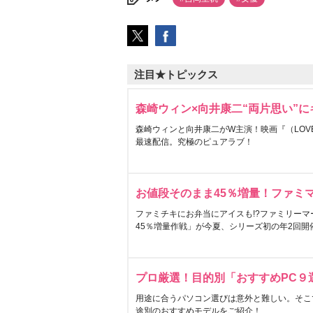
注目★トピックス
森崎ウィン×向井康二“両片思い”
森崎ウィンと向井康二がW主演！映画『（LOVE S
最速配信。究極のピュアラブ！
お値段そのまま45％増量！ファミ
ファミチキにお弁当にアイスも!?ファミリーマ
45％増量作戦」が今夏、シリーズ初の年2回開
プロ厳選！目的別「おすすめPC９
用途に合うパソコン選びは意外と難しい。そこ
途別のおすすめモデルをご紹介！