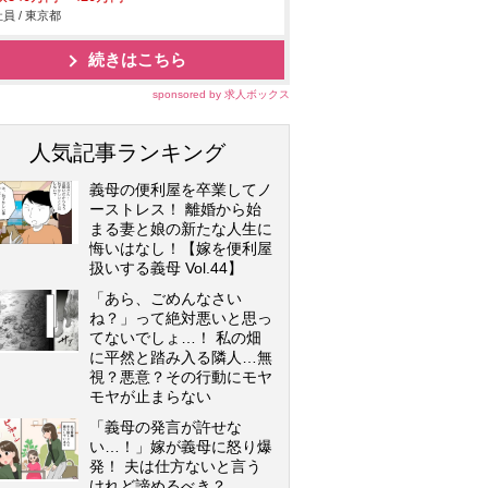
員 / 東京都
続きはこちら
sponsored by 求人ボックス
人気記事ランキング
義母の便利屋を卒業してノ
ーストレス！ 離婚から始
まる妻と娘の新たな人生に
悔いはなし！【嫁を便利屋
扱いする義母 Vol.44】
「あら、ごめんなさい
ね？」って絶対悪いと思っ
てないでしょ…！ 私の畑
に平然と踏み入る隣人…無
視？悪意？その行動にモヤ
モヤが止まらない
「義母の発言が許せな
い…！」嫁が義母に怒り爆
発！ 夫は仕方ないと言う
けれど諦めるべき？