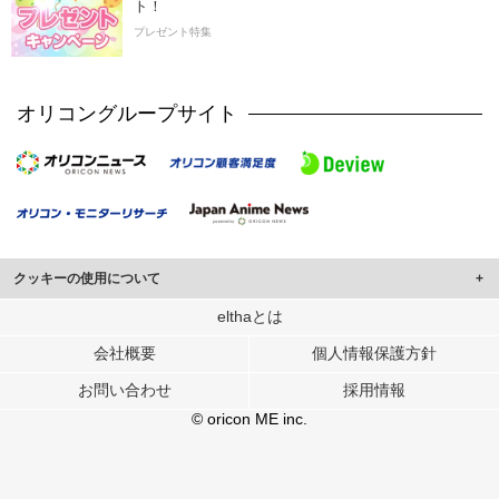
ト！
プレゼント特集
オリコングループサイト
クッキーの使用について
このサイトでは Cookie を使用して、ユーザーに合わせたコンテンツや広告の
elthaとは
表示、ソーシャル メディア機能の提供、広告の表示回数やクリック数の測定を
会社概要
個人情報保護方針
行っています。
また、ユーザーによるサイトの利用状況についても情報を収集し、ソーシャル
お問い合わせ
採用情報
メディアや広告配信、データ解析の各パートナーに提供しています。
各パートナーは、この情報とユーザーが各パートナーに提供した他の情報や、
© oricon ME inc.
ユーザーが各パートナーのサービスを使用したときに収集した他の情報を組み
合わせて使用することがあります。