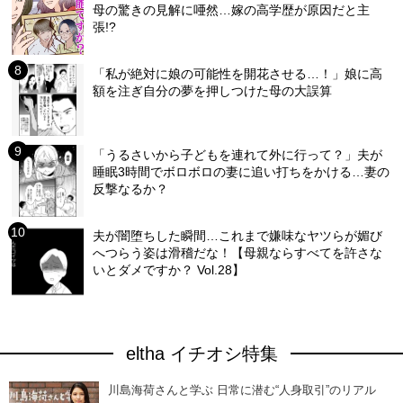
母の驚きの見解に唖然…嫁の高学歴が原因だと主
張!?
「私が絶対に娘の可能性を開花させる…！」娘に高
額を注ぎ自分の夢を押しつけた母の大誤算
「うるさいから子どもを連れて外に行って？」夫が
睡眠3時間でボロボロの妻に追い打ちをかける…妻の
反撃なるか？
夫が闇堕ちした瞬間…これまで嫌味なヤツらが媚び
へつらう姿は滑稽だな！【母親ならすべてを許さな
いとダメですか？ Vol.28】
eltha イチオシ特集
川島海荷さんと学ぶ 日常に潜む“人身取引”のリアル