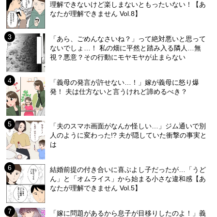
理解できないけど楽しまないともったいない！【あ
なたが理解できません Vol.8】
「あら、ごめんなさいね？」って絶対悪いと思って
ないでしょ…！ 私の畑に平然と踏み入る隣人…無
視？悪意？その行動にモヤモヤが止まらない
「義母の発言が許せない…！」嫁が義母に怒り爆
発！ 夫は仕方ないと言うけれど諦めるべき？
「夫のスマホ画面がなんか怪しい…」ジム通いで別
人のように変わった!? 夫が隠していた衝撃の事実と
は
結婚前提の付き合いに喜ぶよし子だったが…「うど
ん」と「オムライス」から始まる小さな違和感【あ
なたが理解できません Vol.5】
「嫁に問題があるから息子が目移りしたのよ！」義