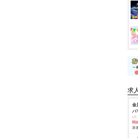
求
金
バ
U
時給
派遣