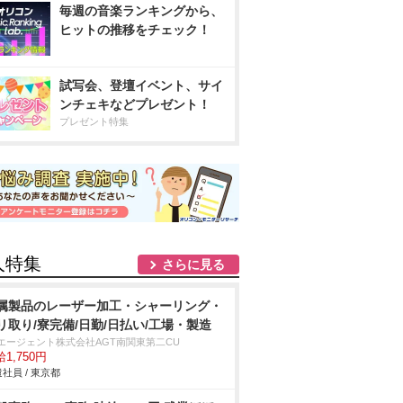
毎週の音楽ランキングから、
ヒットの推移をチェック！
試写会、登壇イベント、サイ
ンチェキなどプレゼント！
プレゼント特集
人特集
さらに見る
属製品のレーザー加工・シャーリング・
リ取り/寮完備/日勤/日払い/工場・製造
Tエージェント株式会社AGT南関東第二CU
1,750円
社員 / 東京都