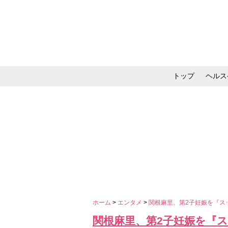
トップ
ヘルス
メイク・コスメ・スキ
ホーム
>
エンタメ
>
関根麻里、第2子妊娠を『ス
関根麻里、第2子妊娠を『