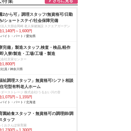
人特集
さらに見る
週2から可」調理スタッフ/無資格可/日勤
み/ショートステイ/社会保障完備
療法人大朋会岡崎 老人保健施設 スクエアガーデン
1,140円～1,600円
バイト・パート / 愛知県
寮完備」製造スタッフ,検査・検品,軽作
/即入寮/製造・工場/工場・製造
式会社京栄センター
1,800円
社員 / 神奈川県
福祉調理スタッフ」無資格可/シフト相談
/住宅型有料老人ホーム
ンダーストレージ 株式会社/うるおい川の音
1,075円～1,155円
バイト・パート / 北海道
育園給食スタッフ・無資格可の調理師/調
スタッフ
っくおさんぽ保育園
1,230円～1,300円