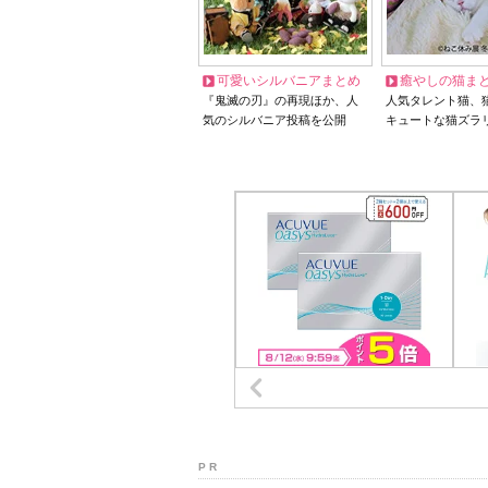
可愛いシルバニアまとめ
癒やしの猫ま
『鬼滅の刃』の再現ほか、人
人気タレント猫、
気のシルバニア投稿を公開
キュートな猫ズラ
P R