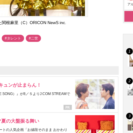
アル
根麻里（C）ORICON NewS inc.
#タレント
#二世
にキュンが止まらん！
ONG）』が8／５よりJ:COM STREAMで
マ夏の大盤振る舞い
ートの人気企画「お値段そのまま おかわり