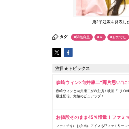
第2子妊娠を発表した関
タグ
#関根麻里
#Ｋ
#おめでた
注目★トピックス
森崎ウィン×向井康二“両片思い”
森崎ウィンと向井康二がW主演！映画『（LOVE S
最速配信。究極のピュアラブ！
お値段そのまま45％増量！ファミ
ファミチキにお弁当にアイスも!?ファミリーマ