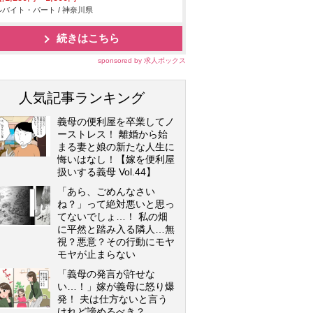
バイト・パート / 神奈川県
続きはこちら
sponsored by 求人ボックス
人気記事ランキング
義母の便利屋を卒業してノ
ーストレス！ 離婚から始
まる妻と娘の新たな人生に
悔いはなし！【嫁を便利屋
扱いする義母 Vol.44】
「あら、ごめんなさい
ね？」って絶対悪いと思っ
てないでしょ…！ 私の畑
に平然と踏み入る隣人…無
視？悪意？その行動にモヤ
モヤが止まらない
「義母の発言が許せな
い…！」嫁が義母に怒り爆
発！ 夫は仕方ないと言う
けれど諦めるべき？