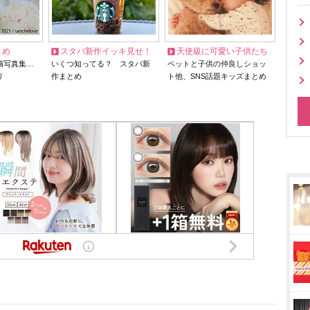
とめ
スタバ新作イッキ見せ！
天使級に可愛い子供たち
猫写真集…
いくつ知ってる？ スタバ新
ペットと子供の仲良しショッ
リ
作まとめ
ト他、SNS話題キッズまとめ