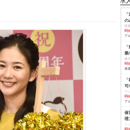
求
「
の
医
時給
アル
「
業
株
時給
派遣
「
可
ワ
時給
アル
保
理
く
時給