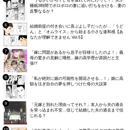
睡眠3時間でボロボロの妻に追い打ちをかける…妻の
反撃なるか？
結婚前提の付き合いに喜ぶよし子だったが…「うど
ん」と「オムライス」から始まる小さな違和感【あ
なたが理解できません Vol.5】
「嫁に問題があるから息子が目移りしたのよ！」義
母の驚きの見解に唖然…嫁の高学歴が原因だと主
張!?
「私が絶対に娘の可能性を開花させる…！」娘に高
額を注ぎ自分の夢を押しつけた母の大誤算
「元嫁と別れた理由ってそれ？」友人から夫の過去
を突っ込まれ不安…信じて結婚した夫の過去まで信
じれる？