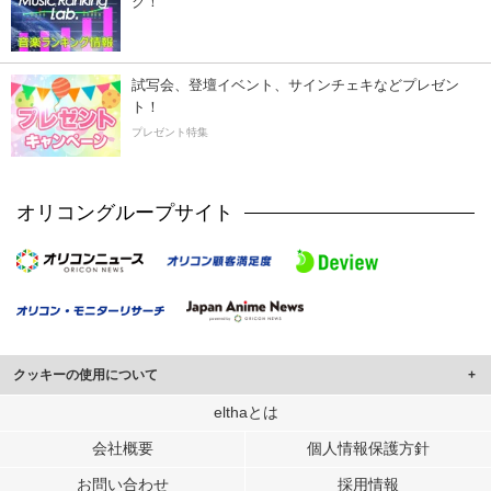
ク！
試写会、登壇イベント、サインチェキなどプレゼン
ト！
プレゼント特集
オリコングループサイト
クッキーの使用について
このサイトでは Cookie を使用して、ユーザーに合わせたコンテンツや広告の
elthaとは
表示、ソーシャル メディア機能の提供、広告の表示回数やクリック数の測定を
会社概要
個人情報保護方針
行っています。
また、ユーザーによるサイトの利用状況についても情報を収集し、ソーシャル
お問い合わせ
採用情報
メディアや広告配信、データ解析の各パートナーに提供しています。