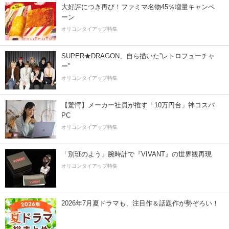
大好評につき再び！ファミマ名物45％増量キャンペ
ーン
オリコンタイアップ特集
SUPER★DRAGON、自ら描いた”レトロフューチャ
ー”
オリコンタイアップ特集
【驚愕】メーカー社員が推す「10万円台」神コスパ
PC
オリコンタイアップ特集
「別班のよう」腕時計で『VIVANT』の世界観再現
オリコンタイアップ特集
2026年7月夏ドラマも、注目作＆話題作が勢ぞろい！