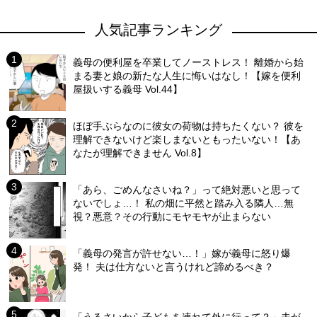
人気記事ランキング
義母の便利屋を卒業してノーストレス！ 離婚から始
まる妻と娘の新たな人生に悔いはなし！【嫁を便利
屋扱いする義母 Vol.44】
ほぼ手ぶらなのに彼女の荷物は持ちたくない？ 彼を
理解できないけど楽しまないともったいない！【あ
なたが理解できません Vol.8】
「あら、ごめんなさいね？」って絶対悪いと思って
ないでしょ…！ 私の畑に平然と踏み入る隣人…無
視？悪意？その行動にモヤモヤが止まらない
「義母の発言が許せない…！」嫁が義母に怒り爆
発！ 夫は仕方ないと言うけれど諦めるべき？
「うるさいから子どもを連れて外に行って？」夫が