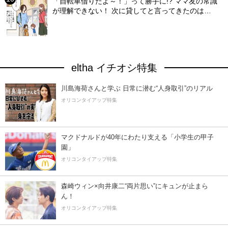
「自転車借りたよ～！」って勝手に!? ママ友の常識
が理解できない！ 次に貸してと言ってきたのは…
eltha イチオシ特集
川島海荷さんと学ぶ 日常に潜む“人身取引”のリアル
オリコンタイアップ特集
マクドナルドが40年にわたり支える「小学生の甲子
園」
オリコンタイアップ特集
森崎ウィン×向井康二“両片思い”にキュンが止まら
ん！
オリコンタイアップ特集