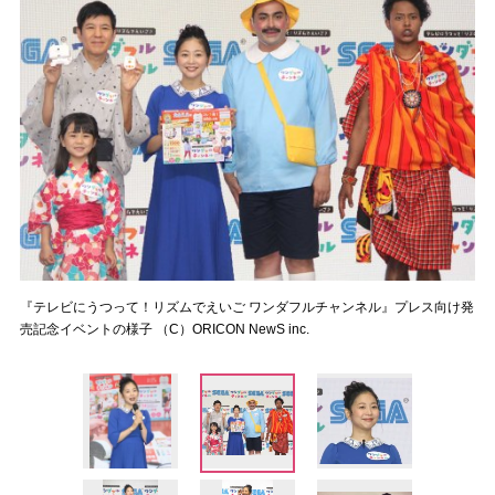
『テレビにうつって！リズムでえいご ワンダフルチャンネル』プレス向け発
売記念イベントの様子 （C）ORICON NewS inc.