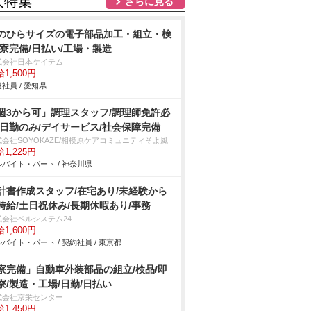
人特集
さらに見る
のひらサイズの電子部品加工・組立・検
/寮完備/日払い/工場・製造
式会社日本ケイテム
1,500円
社員 / 愛知県
週3から可」調理スタッフ/調理師免許必
/日勤のみ/デイサービス/社会保障完備
式会社SOYOKAZE/相模原ケアコミュニティそよ風
1,225円
バイト・パート / 神奈川県
計書作成スタッフ/在宅あり/未経験から
時給/土日祝休み/長期休暇あり/事務
式会社ベルシステム24
1,600円
バイト・パート / 契約社員 / 東京都
寮完備」自動車外装部品の組立/検品/即
寮/製造・工場/日勤/日払い
式会社京栄センター
1,450円