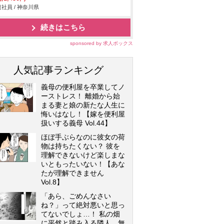
社員 / 神奈川県
続きはこちら
sponsored by 求人ボックス
人気記事ランキング
義母の便利屋を卒業してノ
ーストレス！ 離婚から始
まる妻と娘の新たな人生に
悔いはなし！【嫁を便利屋
扱いする義母 Vol.44】
ほぼ手ぶらなのに彼女の荷
物は持ちたくない？ 彼を
理解できないけど楽しまな
いともったいない！【あな
たが理解できません
Vol.8】
「あら、ごめんなさい
ね？」って絶対悪いと思っ
てないでしょ…！ 私の畑
に平然と踏み入る隣人…無