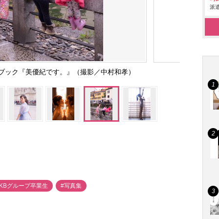
派遣
ブック『美優紀です。』（撮影／中村和孝）
AKBグループ卒業生
#写真集