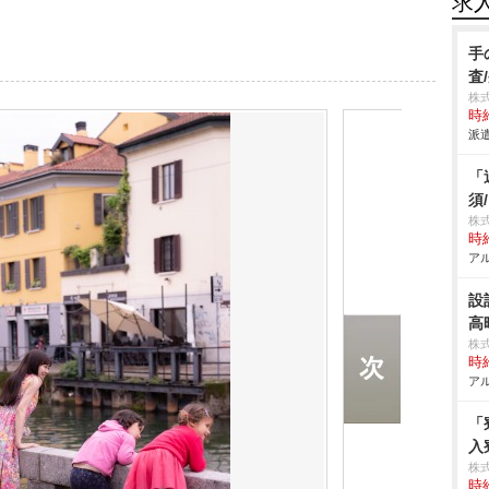
求
手
査
株
時給
派遣
「
須
株
時給
アル
設
高
株
時給
アル
「
入
株
時給