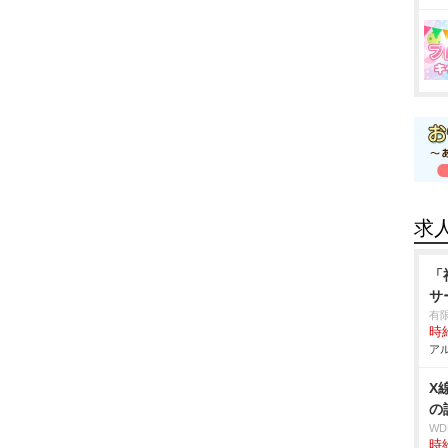
求
「
サ
有
時給
アル
X
の
W
時給