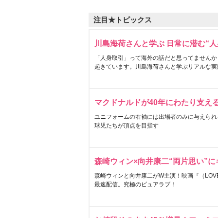
注目★トピックス
川島海荷さんと学ぶ 日常に潜む“人
「人身取引」って海外の話だと思ってませんか
起きています。川島海荷さんと学ぶリアルな実
マクドナルドが40年にわたり支え
ユニフォームの右袖には出場者のみに与えられ
球児たちが頂点を目指す
森崎ウィン×向井康二“両片思い”
森崎ウィンと向井康二がW主演！映画『（LOVE S
最速配信。究極のピュアラブ！