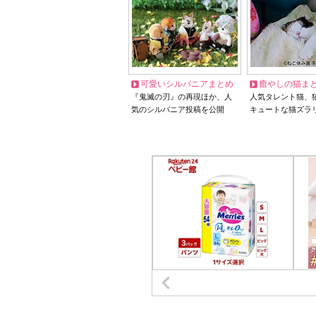
可愛いシルバニアまとめ
癒やしの猫ま
『鬼滅の刃』の再現ほか、人
人気タレント猫、
気のシルバニア投稿を公開
キュートな猫ズラ