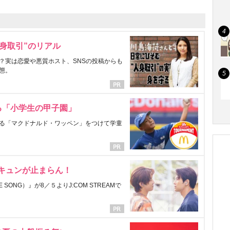
身取引”のリアル
？実は恋愛や悪質ホスト、SNSの投稿からも
態。
る「小学生の甲子園」
る「マクドナルド・ワッペン」をつけて学童
にキュンが止まらん！
ONG）』が8／５よりJ:COM STREAMで