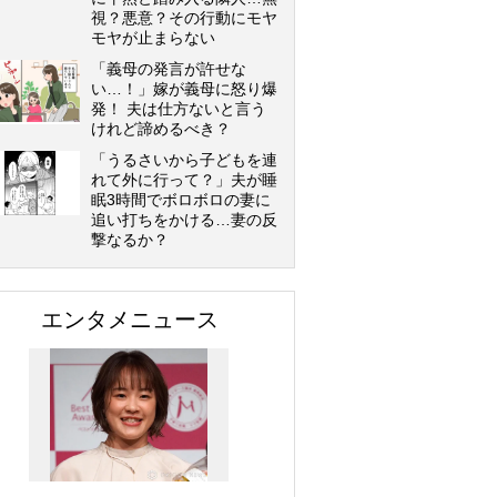
視？悪意？その行動にモヤ
モヤが止まらない
「義母の発言が許せな
い…！」嫁が義母に怒り爆
発！ 夫は仕方ないと言う
けれど諦めるべき？
「うるさいから子どもを連
れて外に行って？」夫が睡
眠3時間でボロボロの妻に
追い打ちをかける…妻の反
撃なるか？
エンタメニュース