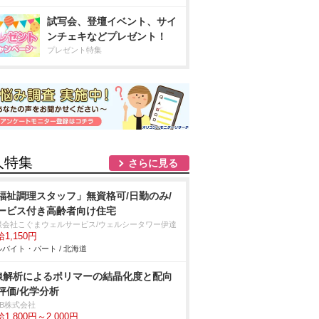
試写会、登壇イベント、サイ
ンチェキなどプレゼント！
プレゼント特集
人特集
さらに見る
福祉調理スタッフ」無資格可/日勤のみ/
ービス付き高齢者向け住宅
限会社こぐまウェルサービス/ウェルシータワー伊達
1,150円
バイト・パート / 北海道
線解析によるポリマーの結晶化度と配向
評価/化学分析
DB株式会社
1,800円～2,000円