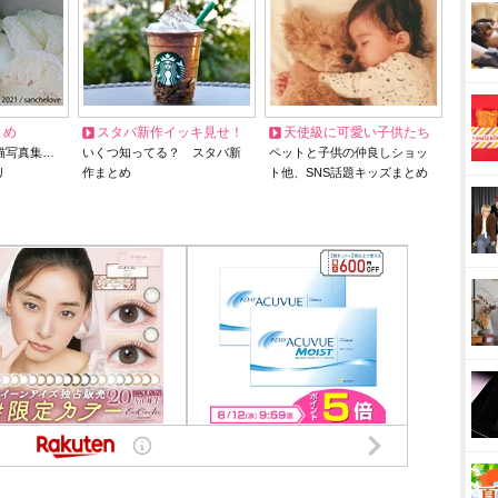
とめ
スタバ新作イッキ見せ！
天使級に可愛い子供たち
猫写真集…
いくつ知ってる？ スタバ新
ペットと子供の仲良しショッ
リ
作まとめ
ト他、SNS話題キッズまとめ