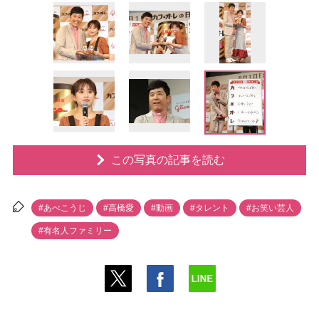
この写真の記事を読む
#あべこうじ
#高橋愛
#動画
#タレント
#お笑い芸人
#有名人ファミリー