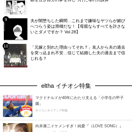
夫が闇堕ちした瞬間…これまで嫌味なヤツらが媚び
へつらう姿は滑稽だな！【母親ならすべてを許さな
いとダメですか？ Vol.28】
「元嫁と別れた理由ってそれ？」友人から夫の過去
を突っ込まれ不安…信じて結婚した夫の過去まで信
じれる？
eltha イチオシ特集
マクドナルドが40年にわたり支える「小学生の甲子
園」
オリコンタイアップ特集
向井康二イケメンすぎ！純愛『（LOVE SONG）』