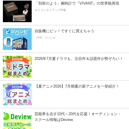
「別班のよう」腕時計で『VIVANT』の世界観再現
オリコンタイアップ特集
自販機にピッ！ですぐに買えちゃう
（PR）ジハンピ
2026年7月夏ドラマも、注目作＆話題作が勢ぞろい！
【夏アニメ2026】7月期夏の新アニメを一挙紹介！
芸能界を志す10代～20代を応援！オーディション・
スクール情報はDeview