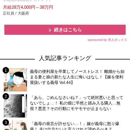
月給28万4,000円～38万円
正社員 / 大阪府
続きはこちら
sponsored by 求人ボックス
人気記事ランキング
義母の便利屋を卒業してノーストレス！ 離婚から始
まる妻と娘の新たな人生に悔いはなし！【嫁を便利
屋扱いする義母 Vol.44】
「あら、ごめんなさいね？」って絶対悪いと思って
ないでしょ…！ 私の畑に平然と踏み入る隣人…無
視？悪意？その行動にモヤモヤが止まらない
「義母の発言が許せない…！」嫁が義母に怒り爆
発！ 夫は仕方ないと言うけれど諦めるべき？