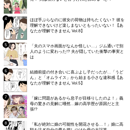
ほぼ手ぶらなのに彼女の荷物は持ちたくない？ 彼を
理解できないけど楽しまないともったいない！【あ
なたが理解できません Vol.8】
「夫のスマホ画面がなんか怪しい…」ジム通いで別
人のように変わった!? 夫が隠していた衝撃の事実と
は
結婚前提の付き合いに喜ぶよし子だったが…「うど
ん」と「オムライス」から始まる小さな違和感【あ
なたが理解できません Vol.5】
「嫁に問題があるから息子が目移りしたのよ！」義
母の驚きの見解に唖然…嫁の高学歴が原因だと主
張!?
「私が絶対に娘の可能性を開花させる…！」娘に高
額を注ぎ自分の夢を押しつけた母の大誤算