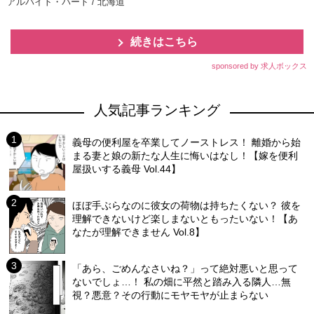
アルバイト・パート / 北海道
続きはこちら
sponsored by 求人ボックス
人気記事ランキング
義母の便利屋を卒業してノーストレス！ 離婚から始
まる妻と娘の新たな人生に悔いはなし！【嫁を便利
屋扱いする義母 Vol.44】
ほぼ手ぶらなのに彼女の荷物は持ちたくない？ 彼を
理解できないけど楽しまないともったいない！【あ
なたが理解できません Vol.8】
「あら、ごめんなさいね？」って絶対悪いと思って
ないでしょ…！ 私の畑に平然と踏み入る隣人…無
視？悪意？その行動にモヤモヤが止まらない