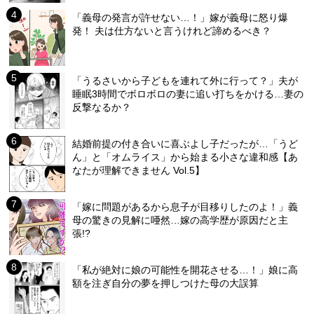
「義母の発言が許せない…！」嫁が義母に怒り爆
発！ 夫は仕方ないと言うけれど諦めるべき？
「うるさいから子どもを連れて外に行って？」夫が
睡眠3時間でボロボロの妻に追い打ちをかける…妻の
反撃なるか？
結婚前提の付き合いに喜ぶよし子だったが…「うど
ん」と「オムライス」から始まる小さな違和感【あ
なたが理解できません Vol.5】
「嫁に問題があるから息子が目移りしたのよ！」義
母の驚きの見解に唖然…嫁の高学歴が原因だと主
張!?
「私が絶対に娘の可能性を開花させる…！」娘に高
額を注ぎ自分の夢を押しつけた母の大誤算