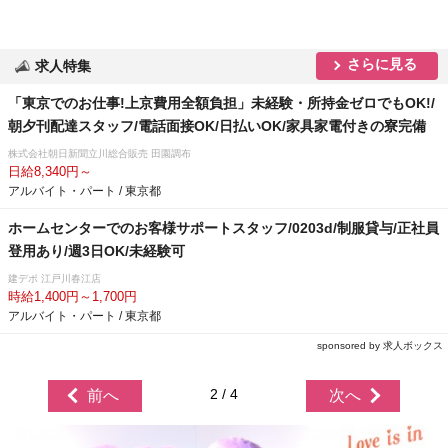
さらに見る
求人特集
「東京でのお仕事!上京費用全額負担」未経験・所持金ゼロでもOK!/
朝夕刊配達スタッフ/電話面接OK/日払いOK/家具家電付きの寮完備
株式会社朝日新聞立川総合販売 田園調布
日給8,340円～
アルバイト・パート / 東京都
ホームセンターでのお客様サポートスタッフ/0203d/制服貸与/正社員
登用あり/週3日OK/未経験可
建デポ 江戸川春江店
時給1,400円～1,700円
アルバイト・パート / 東京都
sponsored by 求人ボックス
2 / 4
前へ
次へ