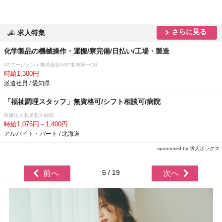
さらに見る
求人特集
化学製品の機械操作・運搬/寮完備/日払い/工場・製造
UTエージェント株式会社AGT東海第一CU
時給1,300円
派遣社員 / 愛知県
「福祉調理スタッフ」無資格可/シフト相談可/病院
医療法人北見北斗病院
時給1,075円～1,400円
アルバイト・パート / 北海道
sponsored by 求人ボックス
6 / 19
前へ
次へ