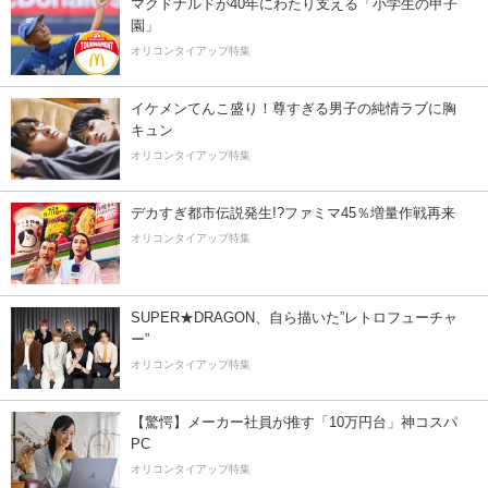
マクドナルドが40年にわたり支える「小学生の甲子
園」
オリコンタイアップ特集
イケメンてんこ盛り！尊すぎる男子の純情ラブに胸
キュン
オリコンタイアップ特集
デカすぎ都市伝説発生!?ファミマ45％増量作戦再来
オリコンタイアップ特集
SUPER★DRAGON、自ら描いた”レトロフューチャ
ー”
オリコンタイアップ特集
【驚愕】メーカー社員が推す「10万円台」神コスパ
PC
オリコンタイアップ特集