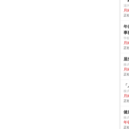
「
湯
月
正社
年
事
学
月給
正社
屋
株
月給
正社
「
株
月
正社
健
株
年
正社