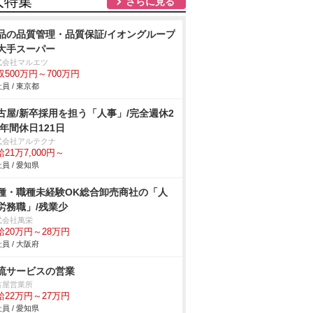
人特集
さらに見る
品の品質管理・品質保証/イオングループ
大手スーパー
式会社マルエツ
収500万円～700万円
員 / 東京都
古屋/新卒採用を担う「人事」/完全週休2
/年間休日121日
式会社アルテクナ
21万7,000円～
員 / 愛知県
種・職種未経験OK総合卸売商社の「人
労務職」/残業少
式会社萬栄
給20万円～28万円
員 / 大阪府
流サービスの営業
古屋営業所
給22万円～27万円
員 / 愛知県