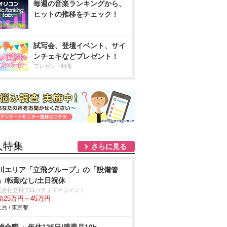
毎週の音楽ランキングから、
ヒットの推移をチェック！
試写会、登壇イベント、サイ
ンチェキなどプレゼント！
プレゼント特集
人特集
さらに見る
川エリア「立飛グループ」の「設備管
」/転勤なし/土日祝休
式会社立飛プロパティマネジメント
給25万円～45万円
員 / 東京都