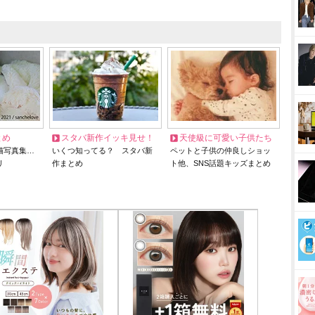
とめ
スタバ新作イッキ見せ！
天使級に可愛い子供たち
猫写真集…
いくつ知ってる？ スタバ新
ペットと子供の仲良しショッ
リ
作まとめ
ト他、SNS話題キッズまとめ