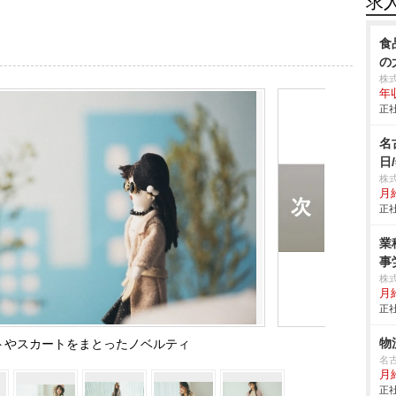
求
食
の
株
年
正社
名
日
株
月給
正社
業
事
株
月
正社
物
ートやスカートをまとったノベルティ
名
月
正社