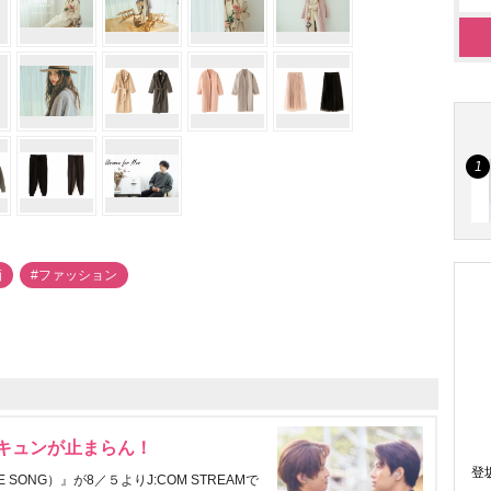
画
#ファッション
にキュンが止まらん！
登
ONG）』が8／５よりJ:COM STREAMで