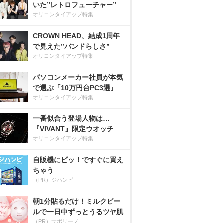
いた”レトロフューチャー”
オリコンタイアップ特集
CROWN HEAD、結成1周年
で見えた”バンドらしさ”
オリコンタイアップ特集
パソコンメーカー社員が本気
で選ぶ「10万円台PC3選」
オリコンタイアップ特集
一番似合う登場人物は…
『VIVANT』限定ウオッチ
オリコンタイアップ特集
自販機にピッ！ですぐに買え
ちゃう
（PR）ジハンピ
朝1分貼るだけ！ミルクピー
ルで一日中ずっとうるツヤ肌
（PR）サボリーノ