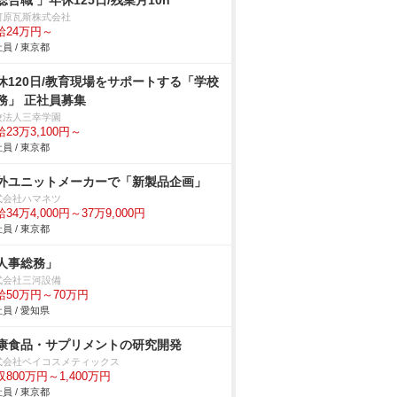
総合職 」年休125日/残業月10h
河原瓦斯株式会社
給24万円～
員 / 東京都
休120日/教育現場をサポートする「学校
務」 正社員募集
校法人三幸学園
23万3,100円～
員 / 東京都
外ユニットメーカーで「新製品企画」
式会社ハマネツ
34万4,000円～37万9,000円
員 / 東京都
人事総務」
式会社三河設備
給50万円～70万円
員 / 愛知県
康食品・サプリメントの研究開発
式会社ベイコスメティックス
収800万円～1,400万円
員 / 東京都