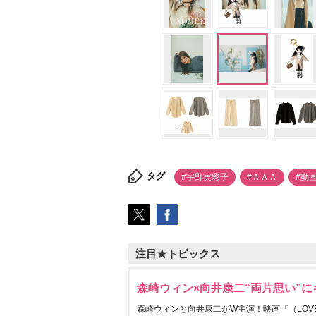
タグ
#宇野実彩子
#ＡＡＡ
#動
注目★トピックス
森崎ウィン×向井康二“両片思い”
森崎ウィンと向井康二がW主演！映画『（LOVE S