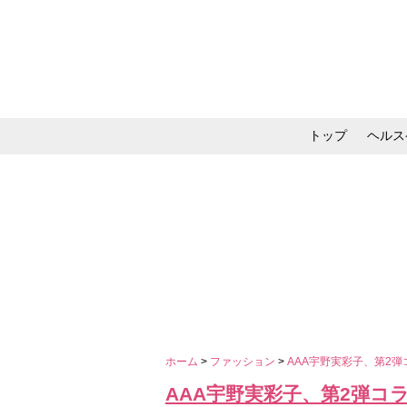
トップ
ヘルス
メイク・コスメ・スキ
ホーム
>
ファッション
>
AAA宇野実彩子、第2
AAA宇野実彩子、第2弾