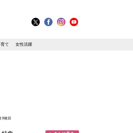
子育て
女性活躍
細 9枚目