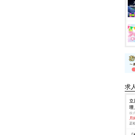
求
立
理
株
月
正社