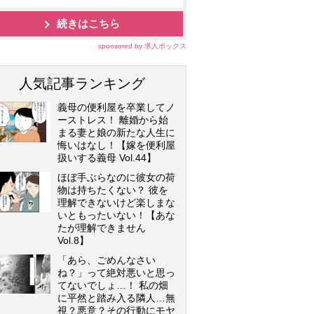
続きはこちら
sponsored by 求人ボックス
人気記事ランキング
義母の便利屋を卒業してノ
ーストレス！ 離婚から始
まる妻と娘の新たな人生に
悔いはなし！【嫁を便利屋
扱いする義母 Vol.44】
ほぼ手ぶらなのに彼女の荷
物は持ちたくない？ 彼を
理解できないけど楽しまな
いともったいない！【あな
たが理解できません
Vol.8】
「あら、ごめんなさい
ね？」って絶対悪いと思っ
てないでしょ…！ 私の畑
に平然と踏み入る隣人…無
視？悪意？その行動にモヤ