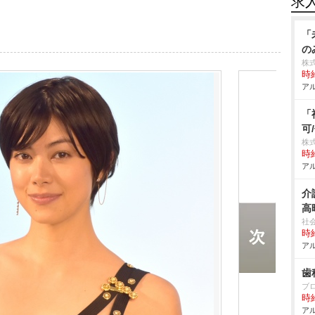
求
「
の
株
時給
アル
「
可
株
時給
アル
介
高
社
時給
アル
歯
ブ
時給
アル