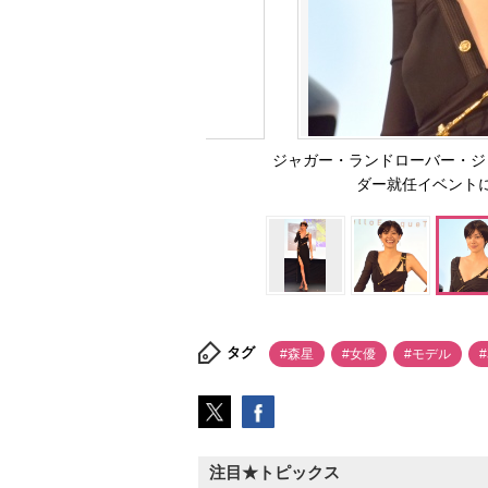
ジャガー・ランドローバー・ジャパ
ダー就任イベントに登場
タグ
#森星
#女優
#モデル
注目★トピックス