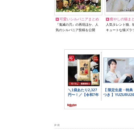
可愛いシルバニアまとめ
癒やしの猫ま
『鬼滅の刃』の再現ほか、人
人気タレント猫、
気のシルバニア投稿を公開
キュートな猫ズラ
P R