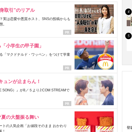
身取引”のリアル
？実は恋愛や悪質ホスト、SNSの投稿からも
態。
る「小学生の甲子園」
る「マクドナルド・ワッペン」をつけて学童
にキュンが止まらん！
ONG）』が8／５よりJ:COM STREAMで
マ夏の大盤振る舞い
ートの人気企画「お値段そのまま おかわり
登
催！