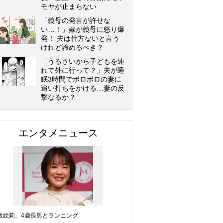
モヤが止まらない
「義母の発言が許せな
い…！」嫁が義母に怒り爆
発！ 夫は仕方ないと言う
けれど諦めるべき？
「うるさいから子どもを連
れて外に行って？」夫が睡
眠3時間でボロボロの妻に
追い打ちをかける…妻の反
撃なるか？
エンタメニュース
坂絵莉、4歳長男とランニング