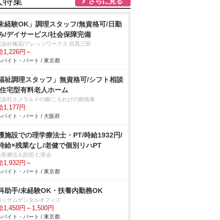
人特集
さらに見る
未経験OK」調理スタッフ/無資格可/日勤
み/デイサービス/社会保障完備
式会社颯花/アレッジワークス 目黒三田
1,226円～
バイト・パート / 東京都
福祉調理スタッフ」無資格可/シフト相談
/住宅型有料老人ホーム
式会社エメラルドの郷/こもれびの郷徳庵
1,177円
バイト・パート / 大阪府
護施設での理学療法士・PT/時給1932円/
時給×残業なし/老健で個別リハPT
会医療法人財団 仁医会
1,932円～
バイト・パート / 東京都
科助手/未経験OK・扶養内勤務OK
ロッサムデンタルオフィス
1,450円～1,500円
バイト・パート / 東京都