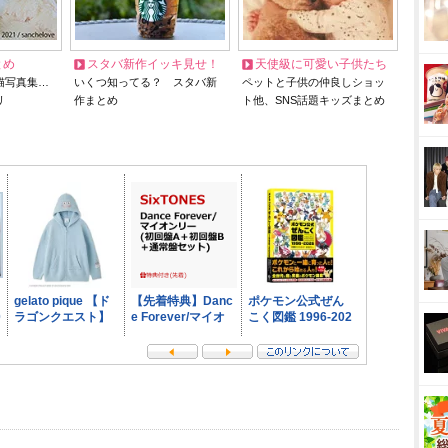
とめ
スタバ新作イッキ見せ！
天使級に可愛い子供たち
猫写真集…
いくつ知ってる？ スタバ新
ペットと子供の仲良しショッ
リ
作まとめ
ト他、SNS話題キッズまとめ