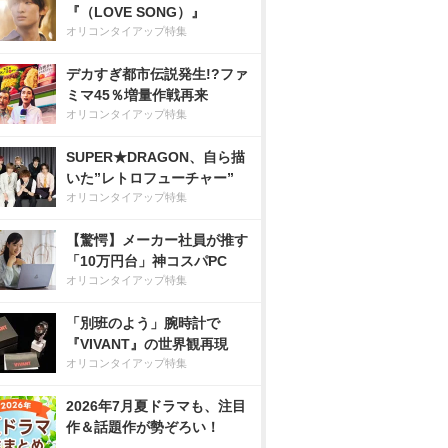
『（LOVE SONG）』
オリコンタイアップ特集
デカすぎ都市伝説発生!?ファ
ミマ45％増量作戦再来
オリコンタイアップ特集
SUPER★DRAGON、自ら描
いた”レトロフューチャー”
オリコンタイアップ特集
【驚愕】メーカー社員が推す
「10万円台」神コスパPC
オリコンタイアップ特集
「別班のよう」腕時計で
『VIVANT』の世界観再現
オリコンタイアップ特集
2026年7月夏ドラマも、注目
作＆話題作が勢ぞろい！