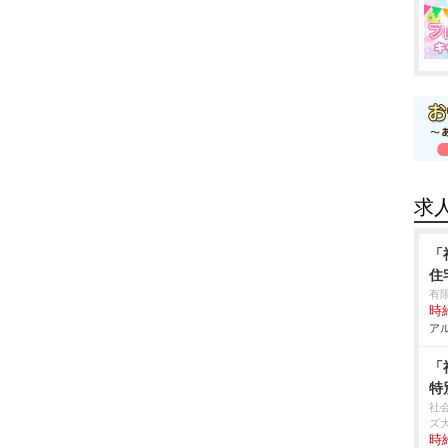
求
「
住
有
時給
アル
「
特
社
ズ
時給