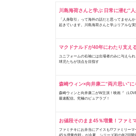
川島海荷さんと学ぶ 日常に潜む“人
「人身取引」って海外の話だと思ってませんか
起きています。川島海荷さんと学ぶリアルな実
マクドナルドが40年にわたり支え
ユニフォームの右袖には出場者のみに与えられ
球児たちが頂点を目指す
森崎ウィン×向井康二“両片思い”
森崎ウィンと向井康二がW主演！映画『（LOVE S
最速配信。究極のピュアラブ！
お値段そのまま45％増量！ファミ
ファミチキにお弁当にアイスも!?ファミリーマ
45％増量作戦」が今夏、シリーズ初の年2回開