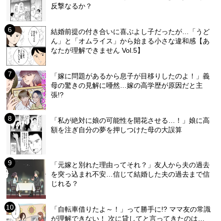
反撃なるか？
結婚前提の付き合いに喜ぶよし子だったが…「うど
ん」と「オムライス」から始まる小さな違和感【あ
なたが理解できません Vol.5】
「嫁に問題があるから息子が目移りしたのよ！」義
母の驚きの見解に唖然…嫁の高学歴が原因だと主
張!?
「私が絶対に娘の可能性を開花させる…！」娘に高
額を注ぎ自分の夢を押しつけた母の大誤算
「元嫁と別れた理由ってそれ？」友人から夫の過去
を突っ込まれ不安…信じて結婚した夫の過去まで信
じれる？
「自転車借りたよ～！」って勝手に!? ママ友の常識
が理解できない！ 次に貸してと言ってきたのは…