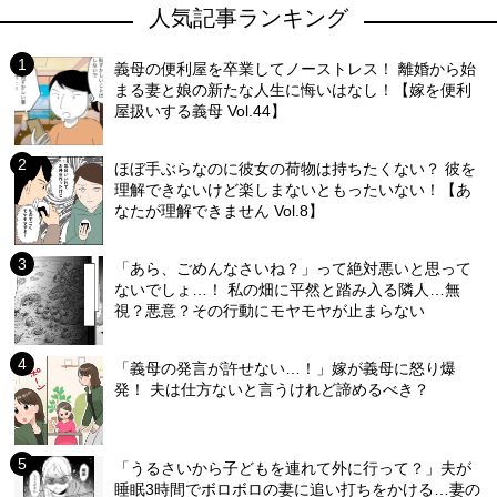
人気記事ランキング
義母の便利屋を卒業してノーストレス！ 離婚から始
まる妻と娘の新たな人生に悔いはなし！【嫁を便利
屋扱いする義母 Vol.44】
ほぼ手ぶらなのに彼女の荷物は持ちたくない？ 彼を
理解できないけど楽しまないともったいない！【あ
なたが理解できません Vol.8】
「あら、ごめんなさいね？」って絶対悪いと思って
ないでしょ…！ 私の畑に平然と踏み入る隣人…無
視？悪意？その行動にモヤモヤが止まらない
「義母の発言が許せない…！」嫁が義母に怒り爆
発！ 夫は仕方ないと言うけれど諦めるべき？
「うるさいから子どもを連れて外に行って？」夫が
睡眠3時間でボロボロの妻に追い打ちをかける…妻の