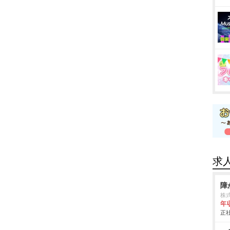
求
障
株
年
正社