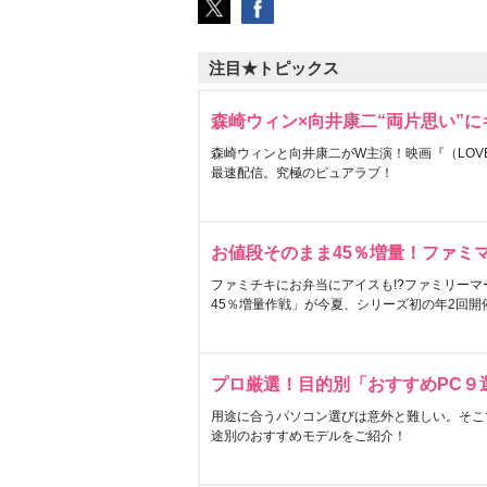
注目★トピックス
森崎ウィン×向井康二“両片思い”
森崎ウィンと向井康二がW主演！映画『（LOVE S
最速配信。究極のピュアラブ！
お値段そのまま45％増量！ファミ
ファミチキにお弁当にアイスも!?ファミリーマ
45％増量作戦」が今夏、シリーズ初の年2回開
プロ厳選！目的別「おすすめPC９
用途に合うパソコン選びは意外と難しい。そこ
途別のおすすめモデルをご紹介！