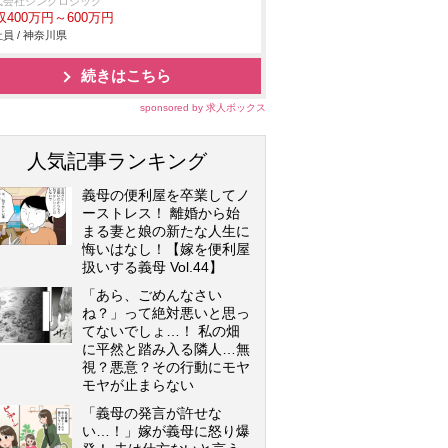
式会社シンクロジック
収400万円～600万円
員 / 神奈川県
続きはこちら
sponsored by 求人ボックス
人気記事ランキング
義母の便利屋を卒業してノ
ーストレス！ 離婚から始
まる妻と娘の新たな人生に
悔いはなし！【嫁を便利屋
扱いする義母 Vol.44】
「あら、ごめんなさい
ね？」って絶対悪いと思っ
てないでしょ…！ 私の畑
に平然と踏み入る隣人…無
視？悪意？その行動にモヤ
モヤが止まらない
「義母の発言が許せな
い…！」嫁が義母に怒り爆