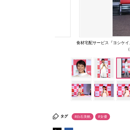
食材宅配サービス『ヨシケイ
（
タグ
#白石美帆
#女優