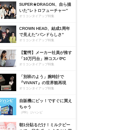
SUPER★DRAGON、自ら描
いた”レトロフューチャー”
オリコンタイアップ特集
CROWN HEAD、結成1周年
で見えた”バンドらしさ”
オリコンタイアップ特集
【驚愕】メーカー社員が推す
「10万円台」神コスパPC
オリコンタイアップ特集
「別班のよう」腕時計で
『VIVANT』の世界観再現
オリコンタイアップ特集
自販機にピッ！ですぐに買え
ちゃう
（PR）ジハンピ
朝1分貼るだけ！ミルクピー