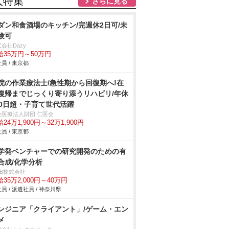
人特集
さらに見る
ダン和食酒場のキッチン/完週休2日可/未
験可
会社Dazy
給35万円～50万円
員 / 東京都
院の作業療法士/急性期から回復期へ!在
復帰までじっくり寄り添うリハビリ/年休
20日超・子育て世代活躍
会医療法人財団 仁医会
24万1,900円～32万1,900円
員 / 東京都
学発ベンチャーでの研究開発のための有
合成/化学分析
DB株式会社
35万2,000円～40万円
員 / 派遣社員 / 神奈川県
ンジニア「クライアント」/ゲーム・エン
メ