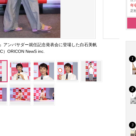
株
年
正社
』アンバサダー就任記念発表会に登場した白石美帆
C）ORICON NewS inc.