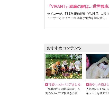
『VIVANT』続編の鍵は…世界観
セイコーが、TBS系日曜劇場『VIVANT』コ
ューサーとセイコー担当者が魅力を解説する。
おすすめコンテンツ
可愛いシルバニアまとめ
癒やしの猫ま
『鬼滅の刃』の再現ほか、人
人気タレント猫、
気のシルバニア投稿を公開
キュートな猫ズラ