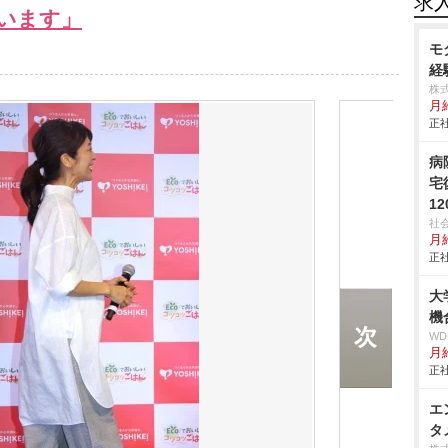
求
います」
モ
経
株式
月
正社
病
宅
1
社
月給
正社
大
機
W
月給
正社
エ
タ