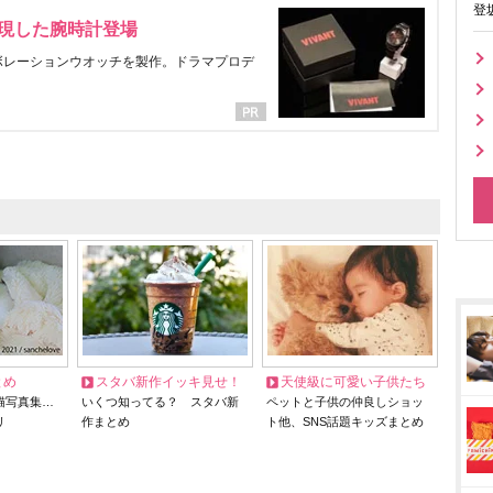
登
表現した腕時計登場
ラボレーションウオッチを製作。ドラマプロデ
とめ
スタバ新作イッキ見せ！
天使級に可愛い子供たち
猫写真集…
いくつ知ってる？ スタバ新
ペットと子供の仲良しショッ
リ
作まとめ
ト他、SNS話題キッズまとめ