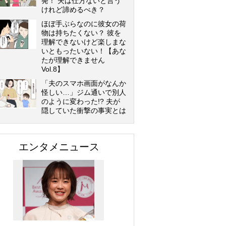
発！ 夫は仕方ないと言う
けれど諦めるべき？
ほぼ手ぶらなのに彼女の荷
物は持ちたくない？ 彼を
理解できないけど楽しまな
いともったいない！【あな
たが理解できません
Vol.8】
「夫のスマホ画面がなんか
怪しい…」ジム通いで別人
のように変わった!? 夫が
隠していた衝撃の事実とは
エンタメニュース