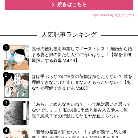
続きはこちら
sponsored by 求人ボックス
人気記事ランキング
義母の便利屋を卒業してノーストレス！ 離婚から始
まる妻と娘の新たな人生に悔いはなし！【嫁を便利
屋扱いする義母 Vol.44】
ほぼ手ぶらなのに彼女の荷物は持ちたくない？ 彼を
理解できないけど楽しまないともったいない！【あ
なたが理解できません Vol.8】
「あら、ごめんなさいね？」って絶対悪いと思って
ないでしょ…！ 私の畑に平然と踏み入る隣人…無
視？悪意？その行動にモヤモヤが止まらない
「義母の発言が許せない…！」嫁が義母に怒り爆
発！ 夫は仕方ないと言うけれど諦めるべき？