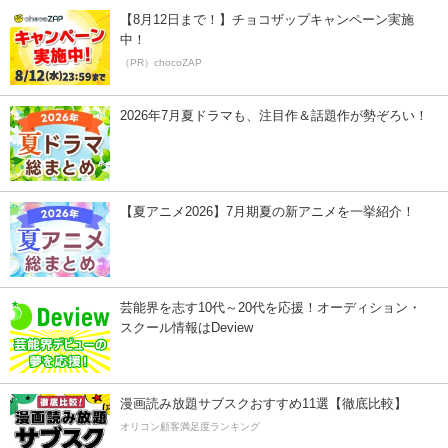
【8月12日まで！】チョコザップキャンペーン実施
中！
（PR）chocoZAP
2026年7月夏ドラマも、注目作＆話題作が勢ぞろい！
【夏アニメ2026】7月期夏の新アニメを一挙紹介！
芸能界を志す10代～20代を応援！オーディション・
スクール情報はDeview
漫画読み放題サブスクおすすめ11選【徹底比較】
オリコン顧客満足度ランキング