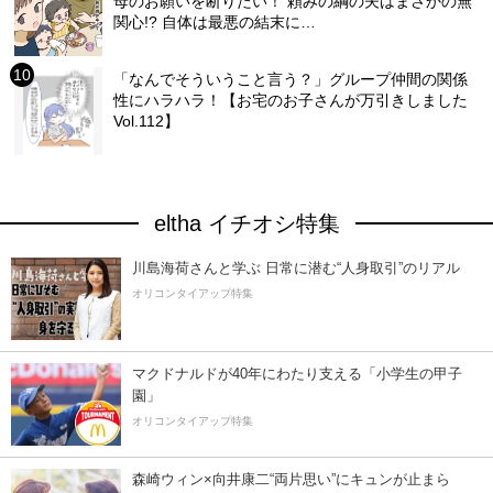
母のお願いを断りたい！ 頼みの綱の夫はまさかの無
関心!? 自体は最悪の結末に…
「なんでそういうこと言う？」グループ仲間の関係
性にハラハラ！【お宅のお子さんが万引きしました
Vol.112】
eltha イチオシ特集
川島海荷さんと学ぶ 日常に潜む“人身取引”のリアル
オリコンタイアップ特集
マクドナルドが40年にわたり支える「小学生の甲子
園」
オリコンタイアップ特集
森崎ウィン×向井康二“両片思い”にキュンが止まら