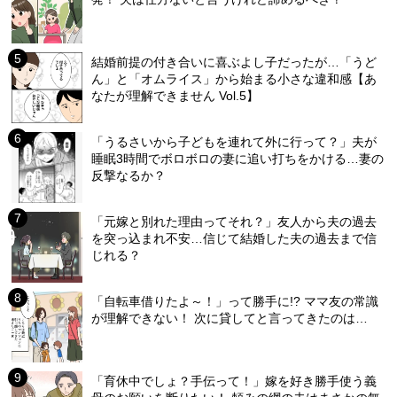
結婚前提の付き合いに喜ぶよし子だったが…「うど
ん」と「オムライス」から始まる小さな違和感【あ
なたが理解できません Vol.5】
「うるさいから子どもを連れて外に行って？」夫が
睡眠3時間でボロボロの妻に追い打ちをかける…妻の
反撃なるか？
「元嫁と別れた理由ってそれ？」友人から夫の過去
を突っ込まれ不安…信じて結婚した夫の過去まで信
じれる？
「自転車借りたよ～！」って勝手に!? ママ友の常識
が理解できない！ 次に貸してと言ってきたのは…
「育休中でしょ？手伝って！」嫁を好き勝手使う義