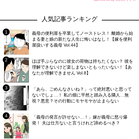
人気記事ランキング
義母の便利屋を卒業してノーストレス！ 離婚から始
まる妻と娘の新たな人生に悔いはなし！【嫁を便利
屋扱いする義母 Vol.44】
ほぼ手ぶらなのに彼女の荷物は持ちたくない？ 彼を
理解できないけど楽しまないともったいない！【あ
なたが理解できません Vol.8】
「あら、ごめんなさいね？」って絶対悪いと思って
ないでしょ…！ 私の畑に平然と踏み入る隣人…無
視？悪意？その行動にモヤモヤが止まらない
「義母の発言が許せない…！」嫁が義母に怒り爆
発！ 夫は仕方ないと言うけれど諦めるべき？