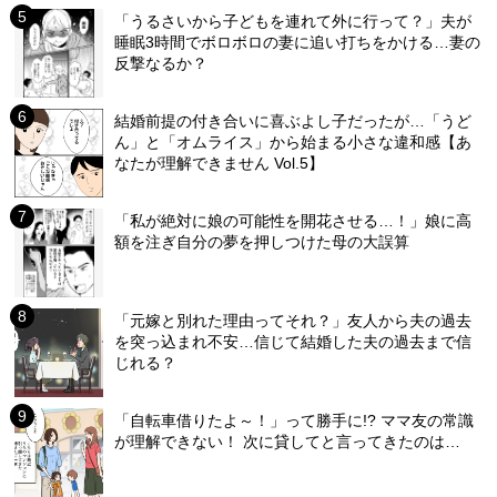
「うるさいから子どもを連れて外に行って？」夫が
睡眠3時間でボロボロの妻に追い打ちをかける…妻の
反撃なるか？
結婚前提の付き合いに喜ぶよし子だったが…「うど
ん」と「オムライス」から始まる小さな違和感【あ
なたが理解できません Vol.5】
「私が絶対に娘の可能性を開花させる…！」娘に高
額を注ぎ自分の夢を押しつけた母の大誤算
「元嫁と別れた理由ってそれ？」友人から夫の過去
を突っ込まれ不安…信じて結婚した夫の過去まで信
じれる？
「自転車借りたよ～！」って勝手に!? ママ友の常識
が理解できない！ 次に貸してと言ってきたのは…