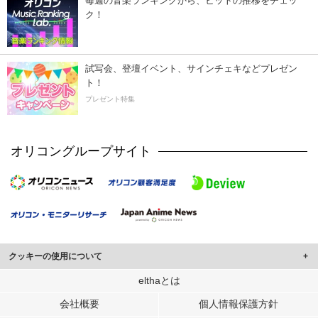
毎週の音楽ランキングから、ヒットの推移をチェッ
ク！
試写会、登壇イベント、サインチェキなどプレゼン
ト！
プレゼント特集
オリコングループサイト
クッキーの使用について
このサイトでは Cookie を使用して、ユーザーに合わせたコンテンツや広告の
elthaとは
表示、ソーシャル メディア機能の提供、広告の表示回数やクリック数の測定を
会社概要
個人情報保護方針
行っています。
また、ユーザーによるサイトの利用状況についても情報を収集し、ソーシャル