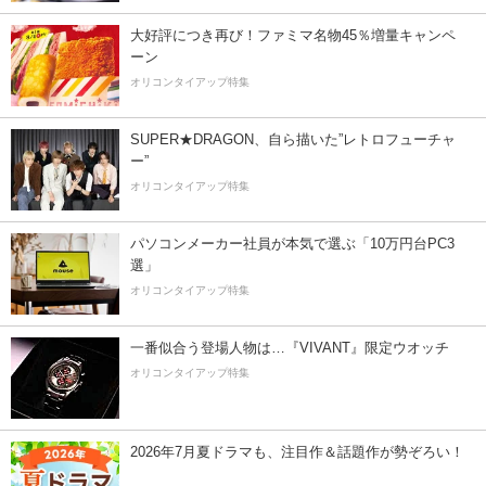
大好評につき再び！ファミマ名物45％増量キャンペ
ーン
オリコンタイアップ特集
SUPER★DRAGON、自ら描いた”レトロフューチャ
ー”
オリコンタイアップ特集
パソコンメーカー社員が本気で選ぶ「10万円台PC3
選」
オリコンタイアップ特集
一番似合う登場人物は…『VIVANT』限定ウオッチ
オリコンタイアップ特集
2026年7月夏ドラマも、注目作＆話題作が勢ぞろい！