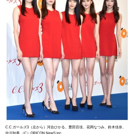
C.C.ガールズ3（左から）河合ひかる、豊田百佳、花岡なつみ、鈴木佳奈、
中川知香 （C）ORICON NewS inc.