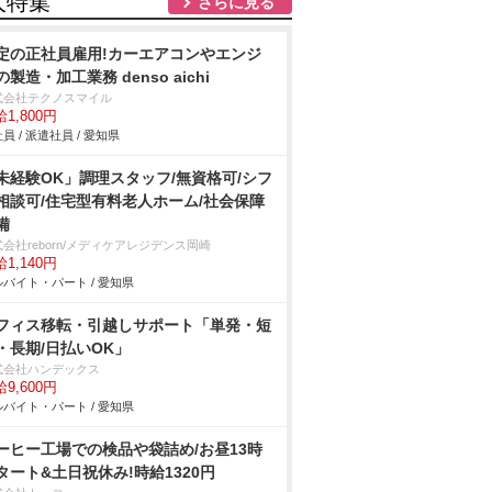
人特集
さらに見る
定の正社員雇用!カーエアコンやエンジ
の製造・加工業務 denso aichi
式会社テクノスマイル
1,800円
員 / 派遣社員 / 愛知県
未経験OK」調理スタッフ/無資格可/シフ
相談可/住宅型有料老人ホーム/社会保障
備
会社reborn/メディケアレジデンス岡崎
1,140円
バイト・パート / 愛知県
フィス移転・引越しサポート「単発・短
・長期/日払いOK」
式会社ハンデックス
9,600円
バイト・パート / 愛知県
ーヒー工場での検品や袋詰め/お昼13時
タート&土日祝休み!時給1320円