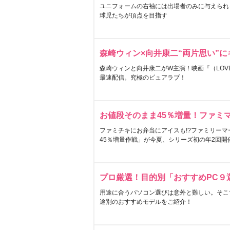
ユニフォームの右袖には出場者のみに与えられ
球児たちが頂点を目指す
森崎ウィン×向井康二“両片思い”
森崎ウィンと向井康二がW主演！映画『（LOVE S
最速配信。究極のピュアラブ！
お値段そのまま45％増量！ファミ
ファミチキにお弁当にアイスも!?ファミリーマ
45％増量作戦」が今夏、シリーズ初の年2回開
プロ厳選！目的別「おすすめPC９
用途に合うパソコン選びは意外と難しい。そこ
途別のおすすめモデルをご紹介！