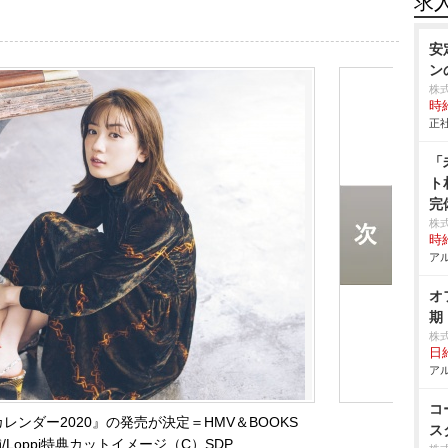
求
安
ン
株
時給
正社
「
ト
完
株式
時給
アル
オ
期
株
日給
アル
コ
ンダー2020』の発売が決定＝HMV＆BOOKS
ス
V店舗/Loppi特典カットイメージ（C）SDP