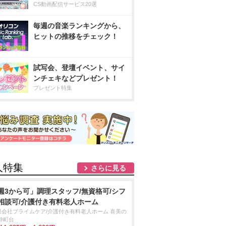
CS動画配信サービス20選
毎週の音楽ランキングから、
ヒットの推移をチェック！
試写会、登壇イベント、サイ
ンチェキなどプレゼント！
プレゼント特集
人特集
さらに見る
週3から可」調理スタッフ/無資格可/シフ
相談可/介護付き有料老人ホーム
限会社プライムケア/介護付き有料老人ホーム 喜美の
仲町台