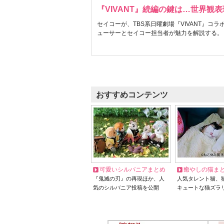
『VIVANT』続編の鍵は…世界観
セイコーが、TBS系日曜劇場『VIVANT』コ
ューサーとセイコー担当者が魅力を解説する。
おすすめコンテンツ
可愛いシルバニアまとめ
癒やしの猫ま
『鬼滅の刃』の再現ほか、人
人気タレント猫、
気のシルバニア投稿を公開
キュートな猫ズラ