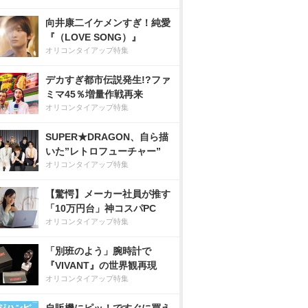
向井康二イケメンすぎ！純愛
『（LOVE SONG）』
オリコンタイアップ特集
デカすぎ都市伝説発生!?ファ
ミマ45％増量作戦再来
オリコンタイアップ特集
SUPER★DRAGON、自ら描
いた”レトロフューチャー”
オリコンタイアップ特集
【驚愕】メーカー社員が推す
「10万円台」神コスパPC
オリコンタイアップ特集
「別班のよう」腕時計で
『VIVANT』の世界観再現
オリコンタイアップ特集