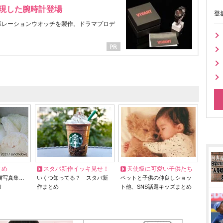
表現した腕時計登場
登
ラボレーションウオッチを製作。ドラマプロデ
とめ
スタバ新作イッキ見せ！
天使級に可愛い子供たち
猫写真集…
いくつ知ってる？ スタバ新
ペットと子供の仲良しショッ
リ
作まとめ
ト他、SNS話題キッズまとめ