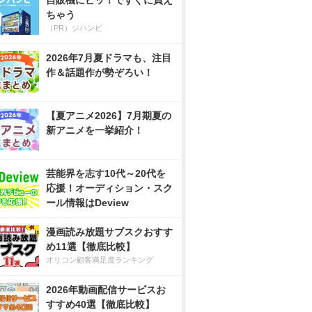
自販機にピッ！ですぐに買え
ちゃう
（PR）ジハンピ
2026年7月夏ドラマも、注目
作＆話題作が勢ぞろい！
【夏アニメ2026】7月期夏の
新アニメを一挙紹介！
芸能界を志す10代～20代を
応援！オーディション・スク
ール情報はDeview
漫画読み放題サブスクおすす
め11選【徹底比較】
オリコン顧客満足度ランキング
2026年動画配信サービスお
すすめ40選【徹底比較】