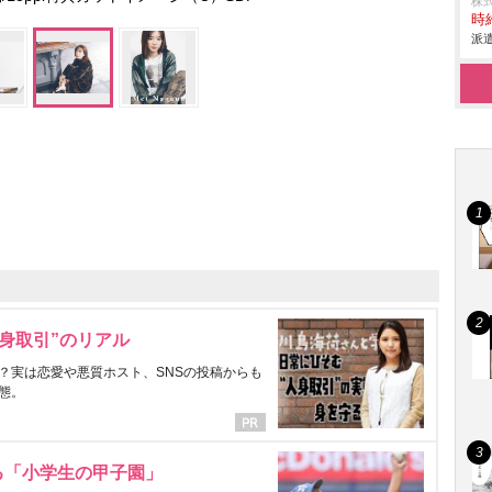
株
時給
派遣
身取引”のリアル
？実は恋愛や悪質ホスト、SNSの投稿からも
態。
る「小学生の甲子園」