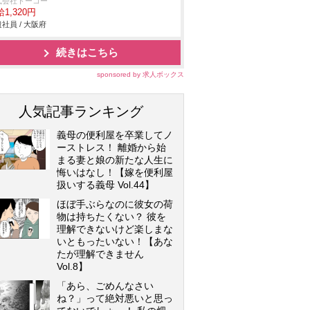
式会社トーコー
1,320円
社員 / 大阪府
続きはこちら
sponsored by 求人ボックス
人気記事ランキング
義母の便利屋を卒業してノ
ーストレス！ 離婚から始
まる妻と娘の新たな人生に
悔いはなし！【嫁を便利屋
扱いする義母 Vol.44】
ほぼ手ぶらなのに彼女の荷
物は持ちたくない？ 彼を
理解できないけど楽しまな
いともったいない！【あな
たが理解できません
Vol.8】
「あら、ごめんなさい
ね？」って絶対悪いと思っ