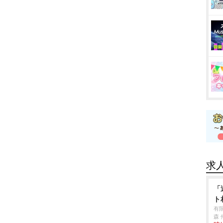
求
「
ト
有
森 