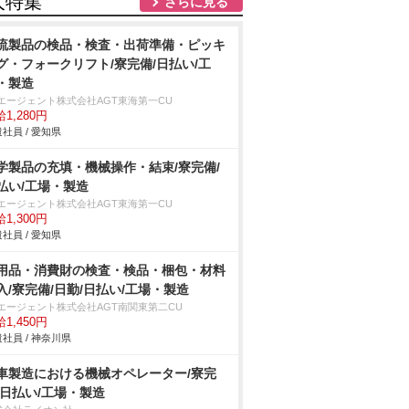
人特集
さらに見る
流製品の検品・検査・出荷準備・ピッキ
グ・フォークリフト/寮完備/日払い/工
・製造
Tエージェント株式会社AGT東海第一CU
1,280円
社員 / 愛知県
学製品の充填・機械操作・結束/寮完備/
払い/工場・製造
Tエージェント株式会社AGT東海第一CU
1,300円
社員 / 愛知県
用品・消費財の検査・検品・梱包・材料
入/寮完備/日勤/日払い/工場・製造
Tエージェント株式会社AGT南関東第二CU
1,450円
社員 / 神奈川県
車製造における機械オペレーター/寮完
/日払い/工場・製造