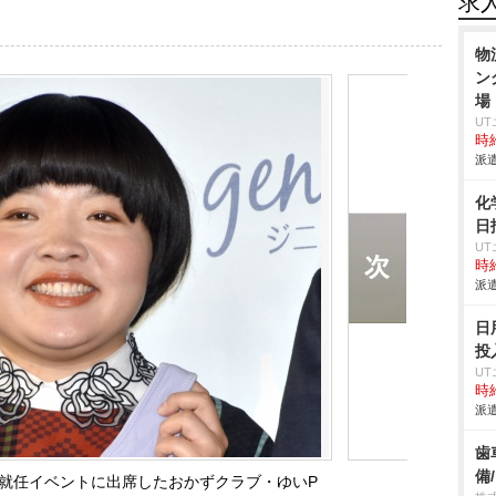
求
物
ン
場
U
時給
派遣
化
日
U
時給
派遣
日
投
U
時給
派遣
歯
備
就任イベントに出席したおかずクラブ・ゆいP