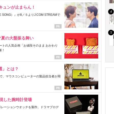
にキュンが止まらん！
ONG）』が8／５よりJ:COM STREAMで
マ夏の大盤振る舞い
ートの人気企画「お値段そのまま おかわり
催！
選」とは？
で、マウスコンピューターの製品担当者が用
表現した腕時計登場
ラボレーションウオッチを製作。ドラマプロデ