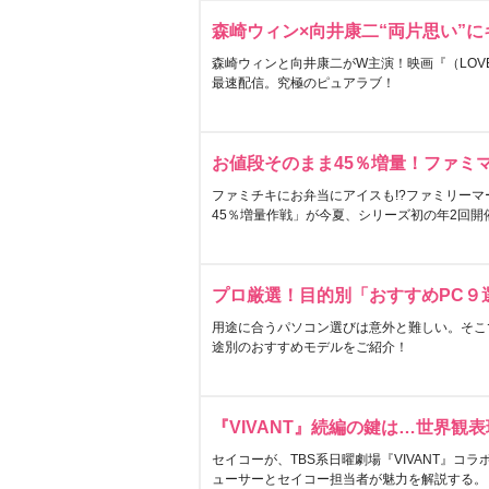
森崎ウィン×向井康二“両片思い”
森崎ウィンと向井康二がW主演！映画『（LOVE S
最速配信。究極のピュアラブ！
お値段そのまま45％増量！ファミ
ファミチキにお弁当にアイスも!?ファミリーマ
45％増量作戦」が今夏、シリーズ初の年2回開
プロ厳選！目的別「おすすめPC９
用途に合うパソコン選びは意外と難しい。そこ
途別のおすすめモデルをご紹介！
『VIVANT』続編の鍵は…世界観
セイコーが、TBS系日曜劇場『VIVANT』コ
ューサーとセイコー担当者が魅力を解説する。