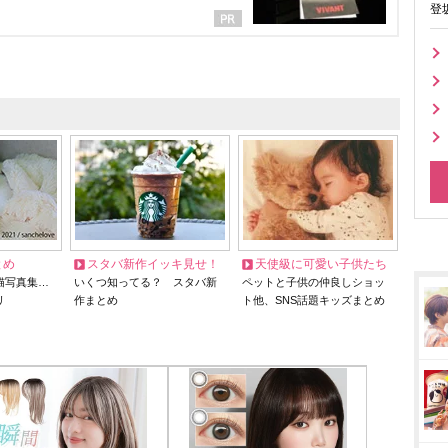
登
とめ
スタバ新作イッキ見せ！
天使級に可愛い子供たち
猫写真集…
いくつ知ってる？ スタバ新
ペットと子供の仲良しショッ
リ
作まとめ
ト他、SNS話題キッズまとめ