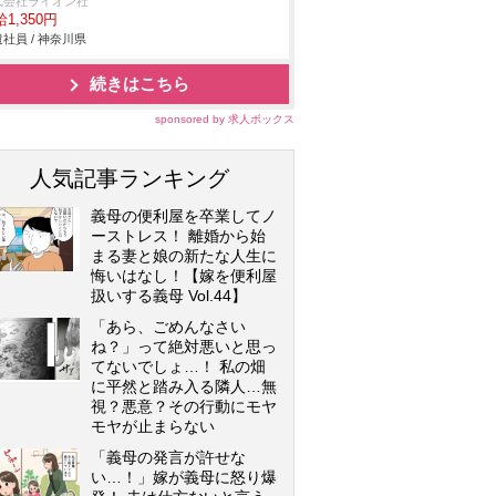
式会社ライオン社
1,350円
社員 / 神奈川県
続きはこちら
sponsored by 求人ボックス
人気記事ランキング
義母の便利屋を卒業してノ
ーストレス！ 離婚から始
まる妻と娘の新たな人生に
悔いはなし！【嫁を便利屋
扱いする義母 Vol.44】
「あら、ごめんなさい
ね？」って絶対悪いと思っ
てないでしょ…！ 私の畑
に平然と踏み入る隣人…無
視？悪意？その行動にモヤ
モヤが止まらない
「義母の発言が許せな
い…！」嫁が義母に怒り爆