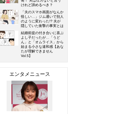
発！ 夫は仕方ないと言う
けれど諦めるべき？
「夫のスマホ画面がなんか
怪しい…」ジム通いで別人
のように変わった!? 夫が
隠していた衝撃の事実とは
結婚前提の付き合いに喜ぶ
よし子だったが…「うど
ん」と「オムライス」から
始まる小さな違和感【あな
たが理解できません
Vol.5】
エンタメニュース