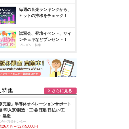
毎週の音楽ランキングから、
ヒットの推移をチェック！
試写会、登壇イベント、サイ
ンチェキなどプレゼント！
プレゼント特集
人特集
さらに見る
寮完備」半導体オペレーションサポート
務/即入寮/製造・工場/日勤/日払い/工
・製造
式会社京栄センター
26万円～32万5,000円