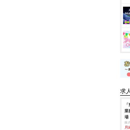
求
「
業
場
株
月給