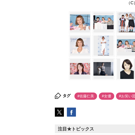
（C）
タグ
#佐藤仁美
#女優
#お笑い
注目★トピックス