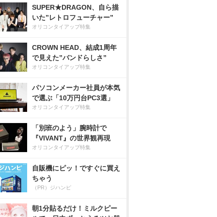
SUPER★DRAGON、自ら描
いた”レトロフューチャー”
オリコンタイアップ特集
CROWN HEAD、結成1周年
で見えた”バンドらしさ”
オリコンタイアップ特集
パソコンメーカー社員が本気
で選ぶ「10万円台PC3選」
オリコンタイアップ特集
「別班のよう」腕時計で
『VIVANT』の世界観再現
オリコンタイアップ特集
自販機にピッ！ですぐに買え
ちゃう
（PR）ジハンピ
朝1分貼るだけ！ミルクピー