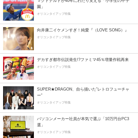
マクドナルドが40年にわたり支える「小学生の甲子
園」
オリコンタイアップ特集
向井康二イケメンすぎ！純愛『（LOVE SONG）』
オリコンタイアップ特集
デカすぎ都市伝説発生!?ファミマ45％増量作戦再来
オリコンタイアップ特集
SUPER★DRAGON、自ら描いた”レトロフューチャ
ー”
オリコンタイアップ特集
パソコンメーカー社員が本気で選ぶ「10万円台PC3
選」
オリコンタイアップ特集