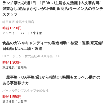
ランチ帯のみ!週1日・1日3h～/主婦さん活躍中&扶養内可/
残業なし/絶品まかないが1円!/町田商店/ラーメン店のランチ
スタッフ
町田商店 練馬土支田店
時給1,250円
アルバイト・パート / 東京都
食品のガムやキャンディーの製造補助・検査・運搬/寮完備/
日勤/日払い/工場・製造
UTエージェント株式会社AGT東海第一CU
時給1,300円
派遣社員 / 愛知県
一般事務・OA事務/週3から相談OK時間もエラベル動きの
ある事務駅チカ
パーソルテンプスタッフ株式会社
時給1,550円
派遣社員 / 大阪府