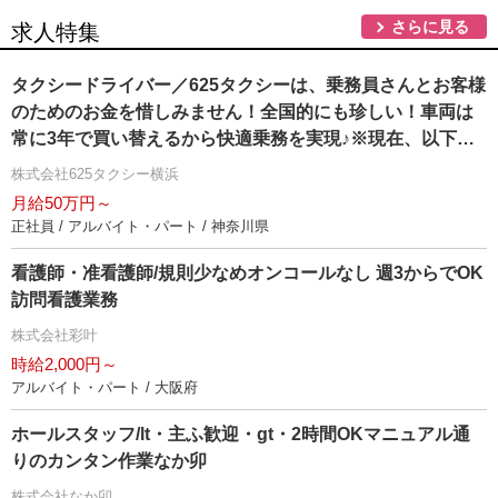
さらに見る
求人特集
タクシードライバー／625タクシーは、乗務員さんとお客様
のためのお金を惜しみません！全国的にも珍しい！車両は
常に3年で買い替えるから快適乗務を実現♪※現在、以下の
営業所でも乗務員を募集しております♪ →本社営業所 〒
株式会社625タクシー横浜
223-0056 神奈川県横浜市港北区新吉田町4040-1
月給50万円～
正社員 / アルバイト・パート / 神奈川県
看護師・准看護師/規則少なめオンコールなし 週3からでOK
訪問看護業務
株式会社彩叶
時給2,000円～
アルバイト・パート / 大阪府
ホールスタッフ/lt・主ふ歓迎・gt・2時間OKマニュアル通
りのカンタン作業なか卯
株式会社なか卯