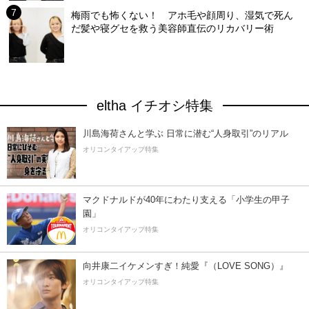
梅雨でも怖くない！ アホ毛や顔周り、湿気で死ん
だ髪や寝グセを救う美容師直伝のリカバリー術
eltha イチオシ特集
川島海荷さんと学ぶ 日常に潜む“人身取引”のリアル
オリコンタイアップ特集
マクドナルドが40年にわたり支える「小学生の甲子
園」
オリコンタイアップ特集
向井康二イケメンすぎ！純愛『（LOVE SONG）』
オリコンタイアップ特集