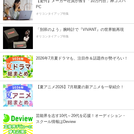
【驚愕】メーカー社員が推す「10万円台」神コスパ
PC
オリコンタイアップ特集
「別班のよう」腕時計で『VIVANT』の世界観再現
オリコンタイアップ特集
2026年7月夏ドラマも、注目作＆話題作が勢ぞろい！
【夏アニメ2026】7月期夏の新アニメを一挙紹介！
芸能界を志す10代～20代を応援！オーディション・
スクール情報はDeview