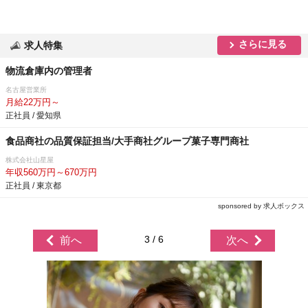
さらに見る
求人特集
物流倉庫内の管理者
名古屋営業所
月給22万円～
正社員 / 愛知県
食品商社の品質保証担当/大手商社グループ菓子専門商社
株式会社山星屋
年収560万円～670万円
正社員 / 東京都
sponsored by 求人ボックス
3 / 6
前へ
次へ