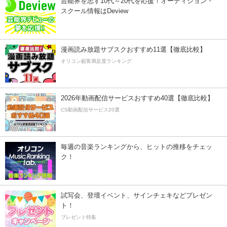
芸能界を志す10代～20代を応援！オーディション・
スクール情報はDeview
漫画読み放題サブスクおすすめ11選【徹底比較】
オリコン顧客満足度ランキング
2026年動画配信サービスおすすめ40選【徹底比較】
CS動画配信サービス20選
毎週の音楽ランキングから、ヒットの推移をチェッ
ク！
試写会、登壇イベント、サインチェキなどプレゼン
ト！
プレゼント特集