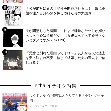
「私が絶対に娘の可能性を開花させる…！」娘に高
額を注ぎ自分の夢を押しつけた母の大誤算
夫が闇堕ちした瞬間…これまで嫌味なヤツらが媚び
へつらう姿は滑稽だな！【母親ならすべてを許さな
いとダメですか？ Vol.28】
「元嫁と別れた理由ってそれ？」友人から夫の過去
を突っ込まれ不安…信じて結婚した夫の過去まで信
じれる？
eltha イチオシ特集
マクドナルドが40年にわたり支える「小学生の甲子
園」
オリコンタイアップ特集