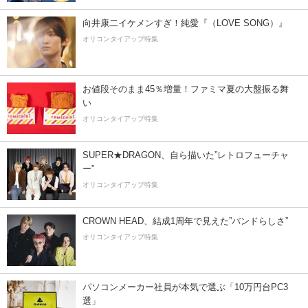
向井康二イケメンすぎ！純愛『（LOVE SONG）』
オリコンタイアップ特集
お値段そのまま45％増量！ファミマ夏の大盤振る舞
い
オリコンタイアップ特集
SUPER★DRAGON、自ら描いた”レトロフューチャ
ー”
オリコンタイアップ特集
CROWN HEAD、結成1周年で見えた”バンドらしさ”
オリコンタイアップ特集
パソコンメーカー社員が本気で選ぶ「10万円台PC3
選」