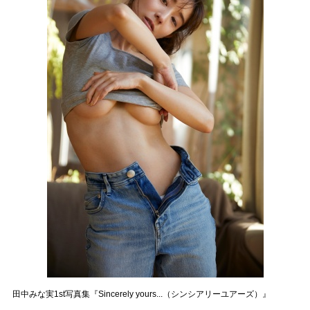
田中みな実1st写真集『Sincerely yours...（シンシアリーユアーズ）』