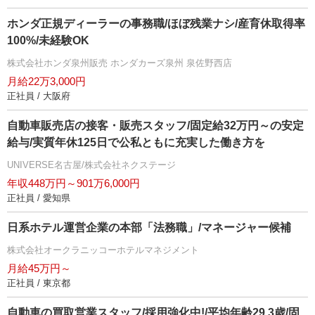
ホンダ正規ディーラーの事務職/ほぼ残業ナシ/産育休取得率
100%/未経験OK
株式会社ホンダ泉州販売 ホンダカーズ泉州 泉佐野西店
月給22万3,000円
正社員 / 大阪府
自動車販売店の接客・販売スタッフ/固定給32万円～の安定
給与/実質年休125日で公私ともに充実した働き方を
UNIVERSE名古屋/株式会社ネクステージ
年収448万円～901万6,000円
正社員 / 愛知県
日系ホテル運営企業の本部「法務職」/マネージャー候補
株式会社オークラニッコーホテルマネジメント
月給45万円～
正社員 / 東京都
自動車の買取営業スタッフ/採用強化中!/平均年齢29.3歳/固