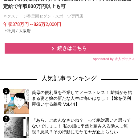
定給で年収800万円以上も可
ネクステージ香里園セダン・スポーツ専門店
年収378万円～826万2,000円
正社員 / 大阪府
続きはこちら
sponsored by 求人ボックス
人気記事ランキング
義母の便利屋を卒業してノーストレス！ 離婚から始
まる妻と娘の新たな人生に悔いはなし！【嫁を便利
屋扱いする義母 Vol.44】
「あら、ごめんなさいね？」って絶対悪いと思って
ないでしょ…！ 私の畑に平然と踏み入る隣人…無
視？悪意？その行動にモヤモヤが止まらない