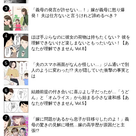
「義母の発言が許せない…！」嫁が義母に怒り爆
発！ 夫は仕方ないと言うけれど諦めるべき？
ほぼ手ぶらなのに彼女の荷物は持ちたくない？ 彼を
理解できないけど楽しまないともったいない！【あ
なたが理解できません Vol.8】
「夫のスマホ画面がなんか怪しい…」ジム通いで別
人のように変わった!? 夫が隠していた衝撃の事実と
は
結婚前提の付き合いに喜ぶよし子だったが…「うど
ん」と「オムライス」から始まる小さな違和感【あ
なたが理解できません Vol.5】
「嫁に問題があるから息子が目移りしたのよ！」義
母の驚きの見解に唖然…嫁の高学歴が原因だと主
張!?