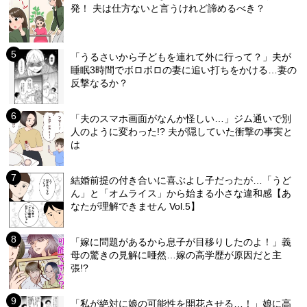
発！ 夫は仕方ないと言うけれど諦めるべき？
「うるさいから子どもを連れて外に行って？」夫が
睡眠3時間でボロボロの妻に追い打ちをかける…妻の
反撃なるか？
「夫のスマホ画面がなんか怪しい…」ジム通いで別
人のように変わった!? 夫が隠していた衝撃の事実と
は
結婚前提の付き合いに喜ぶよし子だったが…「うど
ん」と「オムライス」から始まる小さな違和感【あ
なたが理解できません Vol.5】
「嫁に問題があるから息子が目移りしたのよ！」義
母の驚きの見解に唖然…嫁の高学歴が原因だと主
張!?
「私が絶対に娘の可能性を開花させる…！」娘に高