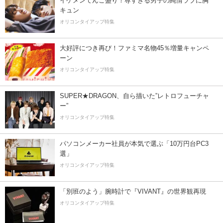
イケメンてんこ盛り！尊すぎる男子の純情ラブに胸
キュン
オリコンタイアップ特集
大好評につき再び！ファミマ名物45％増量キャンペ
ーン
オリコンタイアップ特集
SUPER★DRAGON、自ら描いた”レトロフューチャ
ー”
オリコンタイアップ特集
パソコンメーカー社員が本気で選ぶ「10万円台PC3
選」
オリコンタイアップ特集
「別班のよう」腕時計で『VIVANT』の世界観再現
オリコンタイアップ特集