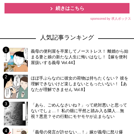
続きはこちら
sponsored by 求人ボックス
人気記事ランキング
義母の便利屋を卒業してノーストレス！ 離婚から始
まる妻と娘の新たな人生に悔いはなし！【嫁を便利
屋扱いする義母 Vol.44】
ほぼ手ぶらなのに彼女の荷物は持ちたくない？ 彼を
理解できないけど楽しまないともったいない！【あ
なたが理解できません Vol.8】
「あら、ごめんなさいね？」って絶対悪いと思って
ないでしょ…！ 私の畑に平然と踏み入る隣人…無
視？悪意？その行動にモヤモヤが止まらない
「義母の発言が許せない…！」嫁が義母に怒り爆