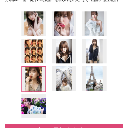
乃木坂46・山下美月1st写真集『忘れられない人』より（撮影／須江隆治）