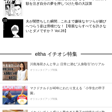
額を注ぎ自分の夢を押しつけた母の大誤算
夫が闇堕ちした瞬間…これまで嫌味なヤツらが媚び
へつらう姿は滑稽だな！【母親ならすべてを許さな
いとダメですか？ Vol.28】
eltha イチオシ特集
川島海荷さんと学ぶ 日常に潜む“人身取引”のリアル
オリコンタイアップ特集
マクドナルドが40年にわたり支える「小学生の甲子
園」
オリコンタイアップ特集