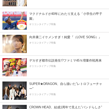
マクドナルドが40年にわたり支える「小学生の甲子
園」
オリコンタイアップ特集
向井康二イケメンすぎ！純愛『（LOVE SONG）』
オリコンタイアップ特集
デカすぎ都市伝説発生!?ファミマ45％増量作戦再来
オリコンタイアップ特集
SUPER★DRAGON、自ら描いた”レトロフューチャ
ー”
オリコンタイアップ特集
CROWN HEAD、結成1周年で見えた”バンドらしさ”