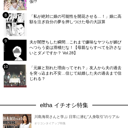
張!?
「私が絶対に娘の可能性を開花させる…！」娘に高
額を注ぎ自分の夢を押しつけた母の大誤算
夫が闇堕ちした瞬間…これまで嫌味なヤツらが媚び
へつらう姿は滑稽だな！【母親ならすべてを許さな
いとダメですか？ Vol.28】
「元嫁と別れた理由ってそれ？」友人から夫の過去
を突っ込まれ不安…信じて結婚した夫の過去まで信
じれる？
eltha イチオシ特集
川島海荷さんと学ぶ 日常に潜む“人身取引”のリアル
オリコンタイアップ特集