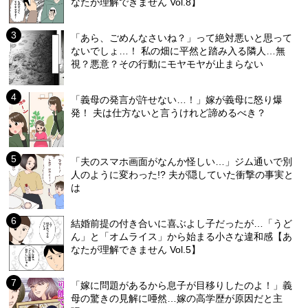
なたが理解できません Vol.8】
「あら、ごめんなさいね？」って絶対悪いと思って
ないでしょ…！ 私の畑に平然と踏み入る隣人…無
視？悪意？その行動にモヤモヤが止まらない
「義母の発言が許せない…！」嫁が義母に怒り爆
発！ 夫は仕方ないと言うけれど諦めるべき？
「夫のスマホ画面がなんか怪しい…」ジム通いで別
人のように変わった!? 夫が隠していた衝撃の事実と
は
結婚前提の付き合いに喜ぶよし子だったが…「うど
ん」と「オムライス」から始まる小さな違和感【あ
なたが理解できません Vol.5】
「嫁に問題があるから息子が目移りしたのよ！」義
母の驚きの見解に唖然…嫁の高学歴が原因だと主