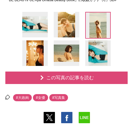
『BE BEAUTIFUL Aya Omasa Beauty Book』の収録カット（C）SDP
この写真の記事を読む
#大政絢
#女優
#写真集