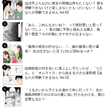
ほぼ手ぶらなのに彼女の荷物は持ちたくない？ 彼を
理解できないけど楽しまないともったいない！【あ
なたが理解できません Vol.8】
「あら、ごめんなさいね？」って絶対悪いと思って
ないでしょ…！ 私の畑に平然と踏み入る隣人…無
視？悪意？その行動にモヤモヤが止まらない
「義母の発言が許せない…！」嫁が義母に怒り爆
発！ 夫は仕方ないと言うけれど諦めるべき？
結婚前提の付き合いに喜ぶよし子だったが…「うど
ん」と「オムライス」から始まる小さな違和感【あ
なたが理解できません Vol.5】
「うるさいから子どもを連れて外に行って？」夫が
睡眠3時間でボロボロの妻に追い打ちをかける…妻の
反撃なるか？