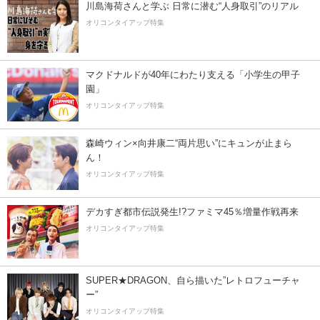
川島海荷さんと学ぶ 日常に潜む“人身取引”のリアル
オリコンタイアップ特集
マクドナルドが40年にわたり支える「小学生の甲子
園」
オリコンタイアップ特集
森崎ウィン×向井康二“両片思い”にキュンが止まら
ん！
オリコンタイアップ特集
デカすぎ都市伝説発生!?ファミマ45％増量作戦再来
オリコンタイアップ特集
SUPER★DRAGON、自ら描いた”レトロフューチャ
ー”
オリコンタイアップ特集