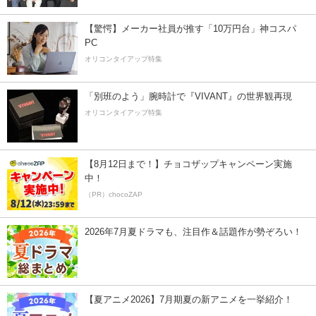
【驚愕】メーカー社員が推す「10万円台」神コスパ
PC
オリコンタイアップ特集
「別班のよう」腕時計で『VIVANT』の世界観再現
オリコンタイアップ特集
【8月12日まで！】チョコザップキャンペーン実施
中！
（PR）chocoZAP
2026年7月夏ドラマも、注目作＆話題作が勢ぞろい！
【夏アニメ2026】7月期夏の新アニメを一挙紹介！