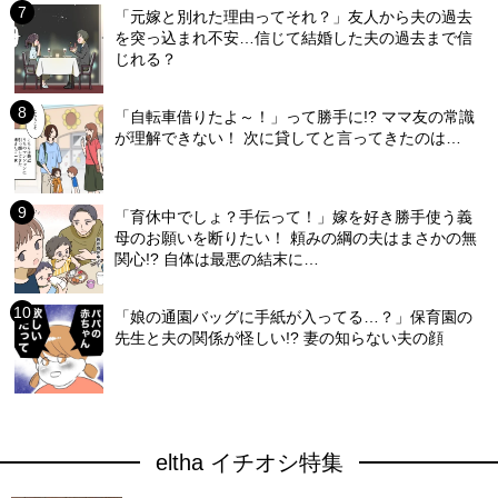
「元嫁と別れた理由ってそれ？」友人から夫の過去
を突っ込まれ不安…信じて結婚した夫の過去まで信
じれる？
「自転車借りたよ～！」って勝手に!? ママ友の常識
が理解できない！ 次に貸してと言ってきたのは…
「育休中でしょ？手伝って！」嫁を好き勝手使う義
母のお願いを断りたい！ 頼みの綱の夫はまさかの無
関心!? 自体は最悪の結末に…
「娘の通園バッグに手紙が入ってる…？」保育園の
先生と夫の関係が怪しい!? 妻の知らない夫の顔
eltha イチオシ特集