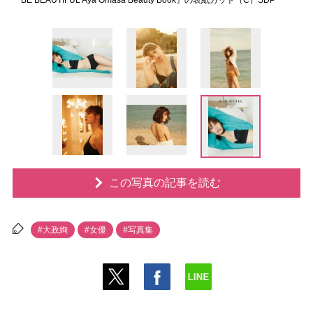
『BE BEAUTIFUL Aya Omasa Beauty Book』の表紙カット（C）SDP
この写真の記事を読む
#大政絢
#女優
#写真集