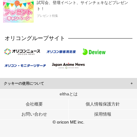
試写会、登壇イベント、サインチェキなどプレゼン
ト！
プレゼント特集
オリコングループサイト
クッキーの使用について
このサイトでは Cookie を使用して、ユーザーに合わせたコンテンツや広告の
elthaとは
表示、ソーシャル メディア機能の提供、広告の表示回数やクリック数の測定を
会社概要
個人情報保護方針
行っています。
また、ユーザーによるサイトの利用状況についても情報を収集し、ソーシャル
お問い合わせ
採用情報
メディアや広告配信、データ解析の各パートナーに提供しています。
各パートナーは、この情報とユーザーが各パートナーに提供した他の情報や、
© oricon ME inc.
ユーザーが各パートナーのサービスを使用したときに収集した他の情報を組み
合わせて使用することがあります。