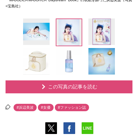
『MAJOLICA MAJORCA “Daydream” Book』の表紙を飾った浜辺美波（写真
=宝島社）
この写真の記事を読む
#浜辺美波
#女優
#ファッション誌