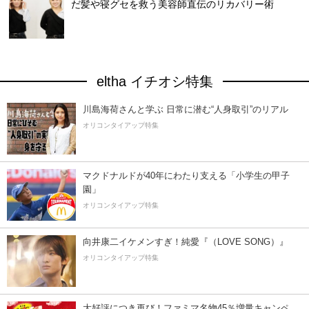
だ髪や寝グセを救う美容師直伝のリカバリー術
eltha イチオシ特集
川島海荷さんと学ぶ 日常に潜む“人身取引”のリアル
オリコンタイアップ特集
マクドナルドが40年にわたり支える「小学生の甲子
園」
オリコンタイアップ特集
向井康二イケメンすぎ！純愛『（LOVE SONG）』
オリコンタイアップ特集
大好評につき再び！ファミマ名物45％増量キャンペ