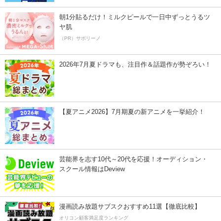
朝1分貼るだけ！ミルクピールで一日中ずっとうるツ
ヤ肌
（PR）サボリーノ
2026年7月夏ドラマも、注目作＆話題作が勢ぞろい！
【夏アニメ2026】7月期夏の新アニメを一挙紹介！
芸能界を志す10代～20代を応援！オーディション・
スクール情報はDeview
漫画読み放題サブスクおすすめ11選【徹底比較】
オリコン顧客満足度ランキング