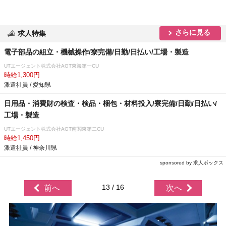
さらに見る
求人特集
電子部品の組立・機械操作/寮完備/日勤/日払い/工場・製造
UTエージェント株式会社AGT東海第一CU
時給1,300円
派遣社員 / 愛知県
日用品・消費財の検査・検品・梱包・材料投入/寮完備/日勤/日払い/
工場・製造
UTエージェント株式会社AGT南関東第二CU
時給1,450円
派遣社員 / 神奈川県
sponsored by 求人ボックス
13 / 16
前へ
次へ