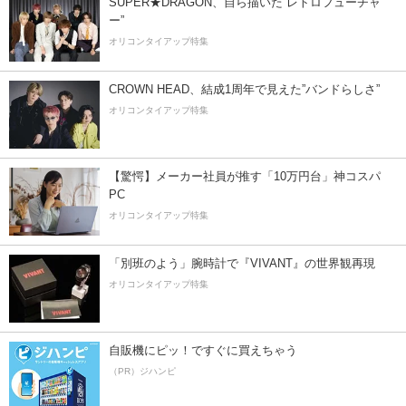
SUPER★DRAGON、自ら描いた”レトロフューチャ
ー”
オリコンタイアップ特集
CROWN HEAD、結成1周年で見えた”バンドらしさ”
オリコンタイアップ特集
【驚愕】メーカー社員が推す「10万円台」神コスパ
PC
オリコンタイアップ特集
「別班のよう」腕時計で『VIVANT』の世界観再現
オリコンタイアップ特集
自販機にピッ！ですぐに買えちゃう
（PR）ジハンピ