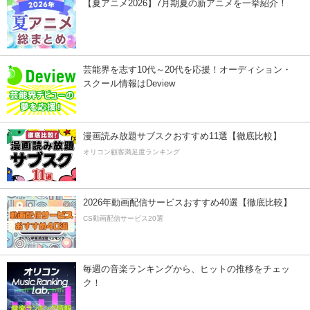
【夏アニメ2026】7月期夏の新アニメを一挙紹介！
芸能界を志す10代～20代を応援！オーディション・
スクール情報はDeview
漫画読み放題サブスクおすすめ11選【徹底比較】
オリコン顧客満足度ランキング
2026年動画配信サービスおすすめ40選【徹底比較】
CS動画配信サービス20選
毎週の音楽ランキングから、ヒットの推移をチェッ
ク！