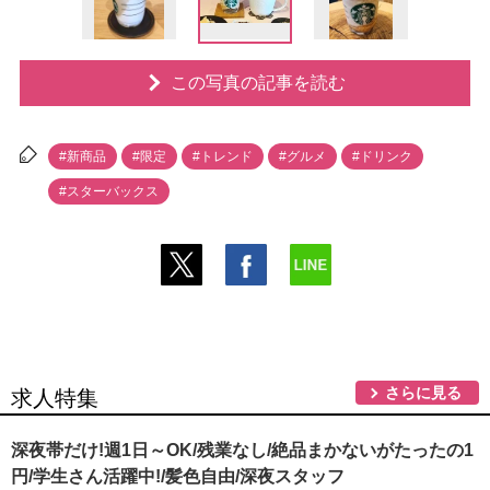
この写真の記事を読む
#新商品
#限定
#トレンド
#グルメ
#ドリンク
#スターバックス
さらに見る
求人特集
深夜帯だけ!週1日～OK/残業なし/絶品まかないがたったの1
円/学生さん活躍中!/髪色自由/深夜スタッフ