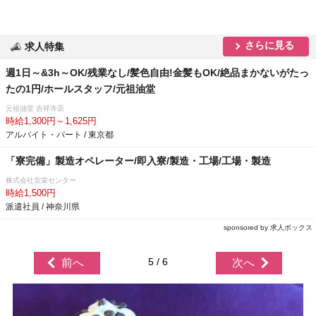
さらに見る
求人特集
週1日～&3h～OK/残業なし/髪色自由!金髪もOK/絶品まかないがたっ
たの1円/ホールスタッフ/元祖油堂
元祖油堂 吉祥寺店
時給1,300円～1,625円
アルバイト・パート / 東京都
「寮完備」製造オペレーター/即入寮/製造・工場/工場・製造
株式会社京栄センター
時給1,500円
派遣社員 / 神奈川県
sponsored by 求人ボックス
5 / 6
前へ
次へ