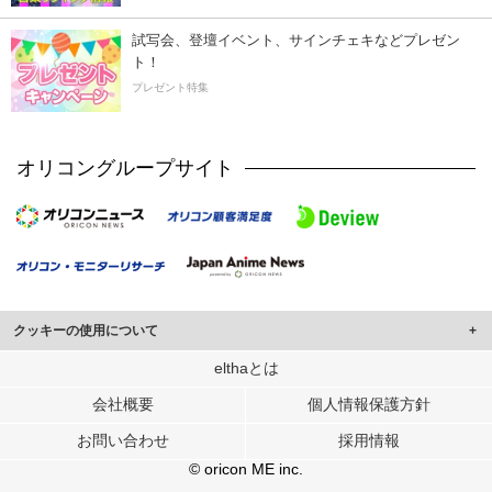
試写会、登壇イベント、サインチェキなどプレゼン
ト！
プレゼント特集
オリコングループサイト
クッキーの使用について
このサイトでは Cookie を使用して、ユーザーに合わせたコンテンツや広告の
elthaとは
表示、ソーシャル メディア機能の提供、広告の表示回数やクリック数の測定を
会社概要
個人情報保護方針
行っています。
また、ユーザーによるサイトの利用状況についても情報を収集し、ソーシャル
お問い合わせ
採用情報
メディアや広告配信、データ解析の各パートナーに提供しています。
各パートナーは、この情報とユーザーが各パートナーに提供した他の情報や、
© oricon ME inc.
ユーザーが各パートナーのサービスを使用したときに収集した他の情報を組み