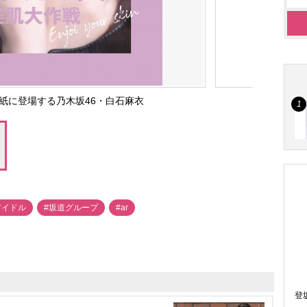
表紙に登場する乃木坂46・白石麻衣
アイドル
#坂道グループ
#ar
登