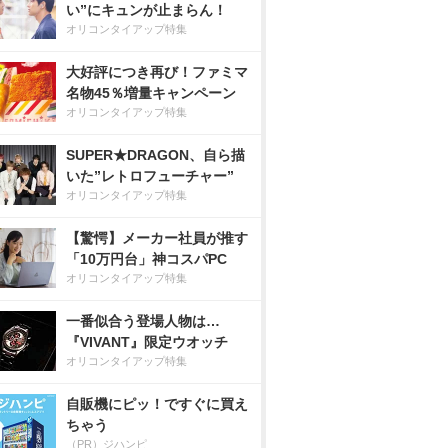
い”にキュンが止まらん！
オリコンタイアップ特集
大好評につき再び！ファミマ
名物45％増量キャンペーン
オリコンタイアップ特集
SUPER★DRAGON、自ら描
いた”レトロフューチャー”
オリコンタイアップ特集
【驚愕】メーカー社員が推す
「10万円台」神コスパPC
オリコンタイアップ特集
一番似合う登場人物は…
『VIVANT』限定ウオッチ
オリコンタイアップ特集
自販機にピッ！ですぐに買え
ちゃう
（PR）ジハンピ