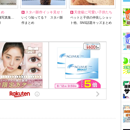
とめ
スタバ新作イッキ見せ！
天使級に可愛い子供たち
猫写真集…
いくつ知ってる？ スタバ新
ペットと子供の仲良しショッ
リ
作まとめ
ト他、SNS話題キッズまとめ