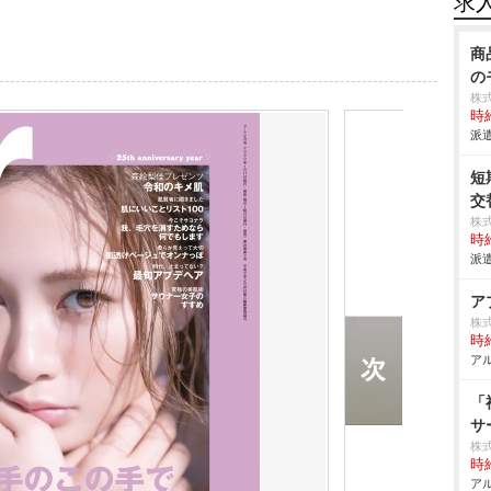
求
商
の
株
時給
派遣
短
交
株
時給
派遣
ア
株
時給
アル
「
サ
株
時給
アル