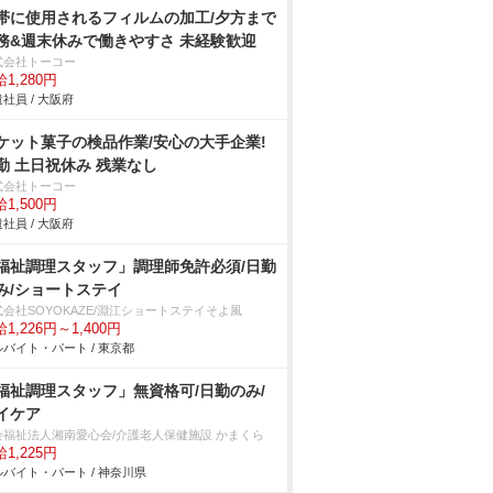
帯に使用されるフィルムの加工/夕方まで
務&週末休みで働きやすさ 未経験歓迎
式会社トーコー
1,280円
社員 / 大阪府
ケット菓子の検品作業/安心の大手企業!
勤 土日祝休み 残業なし
式会社トーコー
1,500円
社員 / 大阪府
福祉調理スタッフ」調理師免許必須/日勤
み/ショートステイ
式会社SOYOKAZE/淵江ショートステイそよ風
1,226円～1,400円
バイト・パート / 東京都
福祉調理スタッフ」無資格可/日勤のみ/
イケア
会福祉法人湘南愛心会/介護老人保健施設 かまくら
1,225円
バイト・パート / 神奈川県