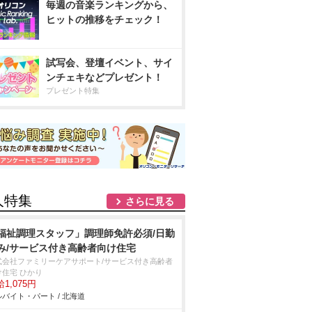
毎週の音楽ランキングから、
ヒットの推移をチェック！
試写会、登壇イベント、サイ
ンチェキなどプレゼント！
プレゼント特集
人特集
さらに見る
福祉調理スタッフ」調理師免許必須/日勤
み/サービス付き高齢者向け住宅
式会社ファミリーケアサポート/サービス付き高齢者
け住宅 ひかり
1,075円
バイト・パート / 北海道