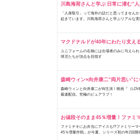
川島海荷さんと学ぶ 日常に潜む“人
「人身取引」って海外の話だと思ってませんか
起きています。川島海荷さんと学ぶリアルな実
マクドナルドが40年にわたり支え
ユニフォームの右袖には出場者のみに与えられ
球児たちが頂点を目指す
森崎ウィン×向井康二“両片思い”
森崎ウィンと向井康二がW主演！映画『（LOVE S
最速配信。究極のピュアラブ！
お値段そのまま45％増量！ファミ
ファミチキにお弁当にアイスも!?ファミリーマ
45％増量作戦」が今夏、シリーズ初の年2回開