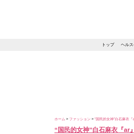
トップ
ヘルス
メイク・コスメ・スキ
ホーム
>
ファッション
>
“国民的女神”白石麻衣
“国民的女神”白石麻衣『a