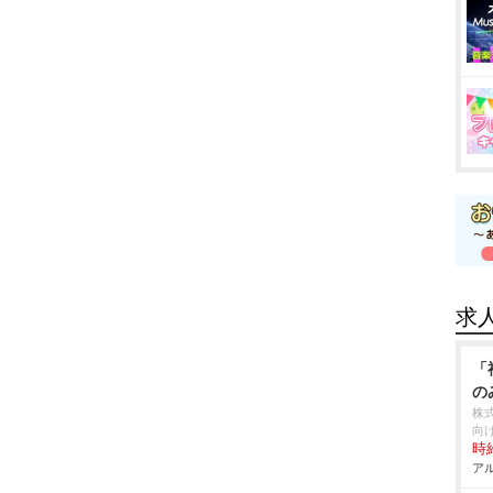
求
「
の
株
向
時給
アル