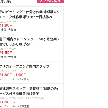
人特集
さらに見る
品のピッキング・仕分け作業/未経験OK
モクモク軽作業 駅チカ×土日祝休み
式会社トーコー
1,280円
社員 / 大阪府
期 工場内クレーンスタッフ/6ヶ月短期 2
替でしっかり稼げる!
式会社トーコー
1,450円
社員 / 大阪府
プリのオープニング案内スタッフ
式会社ハイファイブ
1,300円～1,600円
バイト・パート / 大阪府
福祉調理スタッフ」無資格可/日勤のみ/
ービス付き高齢者向け住宅
式会社ケアフレンド/ホスピタウン梅島
1,300円～
バイト・パート / 東京都