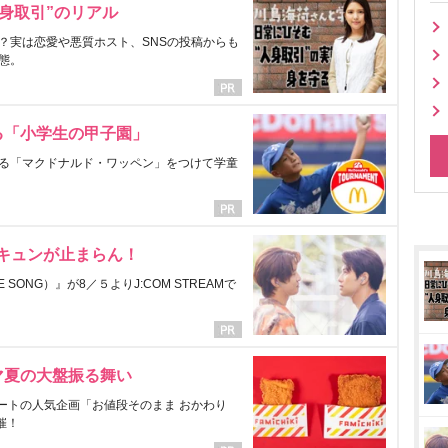
身取引”のリアル
？実は恋愛や悪質ホスト、SNSの投稿からも
態。
る「小学生の甲子園」
る「マクドナルド・ワッペン」をつけて学童
にキュンが止まらん！
ONG）』が8／５よりJ:COM STREAMで
マ夏の大盤振る舞い
ートの人気企画「お値段そのまま おかわり
催！