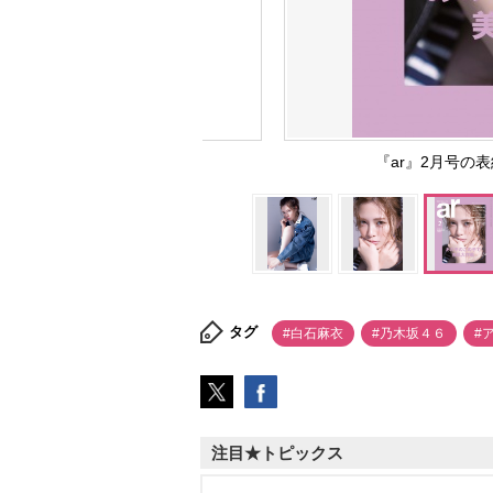
『ar』2月号の
タグ
#白石麻衣
#乃木坂４６
#
注目★トピックス