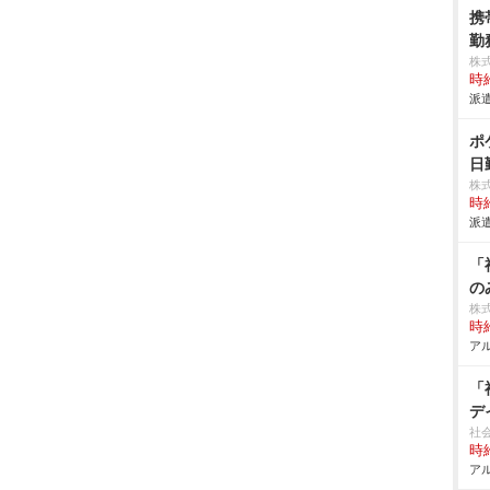
携
勤
株
時給
派遣
ポ
日
株
時給
派遣
「
の
株
時給
アル
「
デ
社
時給
アル