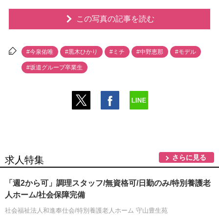
この写真の記事を読む
#今泉佑唯
#黒木ひかり
#ミチ
#中野恵那
#モデル
#坂道グループ卒業生
さらに見る
求人特集
「週2から可」調理スタッフ/無資格可/日勤のみ/特別養護老
人ホーム/社会保障完備
社会福祉法人和進奉仕会/特別養護老人ホーム 守山豊生苑