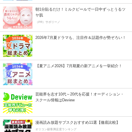
朝1分貼るだけ！ミルクピールで一日中ずっとうるツ
ヤ肌
（PR）サボリーノ
2026年7月夏ドラマも、注目作＆話題作が勢ぞろい！
【夏アニメ2026】7月期夏の新アニメを一挙紹介！
芸能界を志す10代～20代を応援！オーディション・
スクール情報はDeview
漫画読み放題サブスクおすすめ11選【徹底比較】
オリコン顧客満足度ランキング