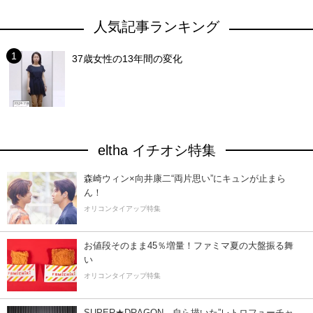
人気記事ランキング
37歳女性の13年間の変化
eltha イチオシ特集
森崎ウィン×向井康二“両片思い”にキュンが止まら
ん！
オリコンタイアップ特集
お値段そのまま45％増量！ファミマ夏の大盤振る舞
い
オリコンタイアップ特集
SUPER★DRAGON、自ら描いた”レトロフューチャ