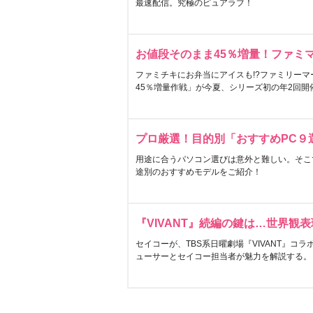
最速配信。究極のピュアラブ！
お値段そのまま45％増量！ファミ
ファミチキにお弁当にアイスも!?ファミリーマ
45％増量作戦」が今夏、シリーズ初の年2回開
プロ厳選！目的別「おすすめPC９
用途に合うパソコン選びは意外と難しい。そこ
途別のおすすめモデルをご紹介！
『VIVANT』続編の鍵は…世界観
セイコーが、TBS系日曜劇場『VIVANT』コ
ューサーとセイコー担当者が魅力を解説する。