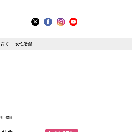
子育て
女性活躍
細 5枚目