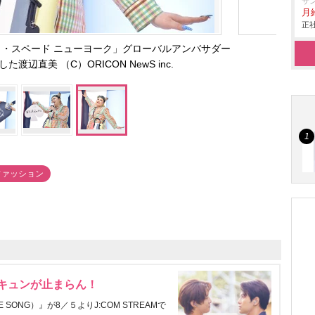
給
サ
月
入
正社
応
・スペード ニューヨーク」グローバルアンバサダー
渡辺直美 （C）ORICON NewS inc.
ファッション
にキュンが止まらん！
ONG）』が8／５よりJ:COM STREAMで