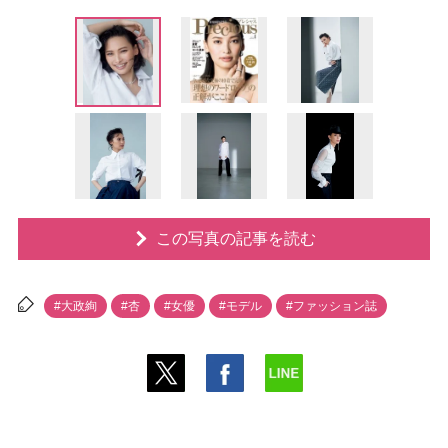
この写真の記事を読む
#大政絢
#杏
#女優
#モデル
#ファッション誌