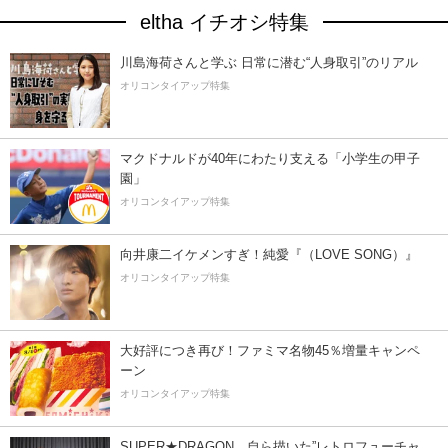
eltha イチオシ特集
川島海荷さんと学ぶ 日常に潜む“人身取引”のリアル
オリコンタイアップ特集
マクドナルドが40年にわたり支える「小学生の甲子
園」
オリコンタイアップ特集
向井康二イケメンすぎ！純愛『（LOVE SONG）』
オリコンタイアップ特集
大好評につき再び！ファミマ名物45％増量キャンペ
ーン
オリコンタイアップ特集
SUPER★DRAGON、自ら描いた”レトロフューチャ