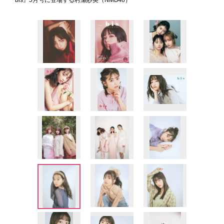
『bis』5月号に登場する村瀬紗英（NMB48）