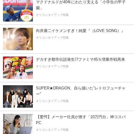
マクドナルドが40年にわたり支える「小学生の甲子
園」
オリコンタイアップ特集
向井康二イケメンすぎ！純愛『（LOVE SONG）』
オリコンタイアップ特集
デカすぎ都市伝説発生!?ファミマ45％増量作戦再来
オリコンタイアップ特集
SUPER★DRAGON、自ら描いた”レトロフューチャ
ー”
オリコンタイアップ特集
【驚愕】メーカー社員が推す「10万円台」神コスパ
PC
オリコンタイアップ特集