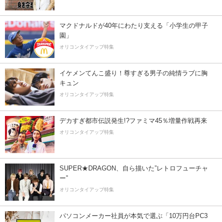
マクドナルドが40年にわたり支える「小学生の甲子
園」
オリコンタイアップ特集
イケメンてんこ盛り！尊すぎる男子の純情ラブに胸
キュン
オリコンタイアップ特集
デカすぎ都市伝説発生!?ファミマ45％増量作戦再来
オリコンタイアップ特集
SUPER★DRAGON、自ら描いた”レトロフューチャ
ー”
オリコンタイアップ特集
パソコンメーカー社員が本気で選ぶ「10万円台PC3