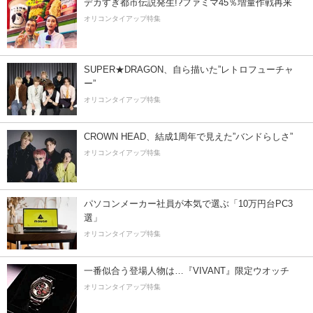
デカすぎ都市伝説発生!?ファミマ45％増量作戦再来
オリコンタイアップ特集
SUPER★DRAGON、自ら描いた”レトロフューチャ
ー”
オリコンタイアップ特集
CROWN HEAD、結成1周年で見えた”バンドらしさ”
オリコンタイアップ特集
パソコンメーカー社員が本気で選ぶ「10万円台PC3
選」
オリコンタイアップ特集
一番似合う登場人物は…『VIVANT』限定ウオッチ
オリコンタイアップ特集