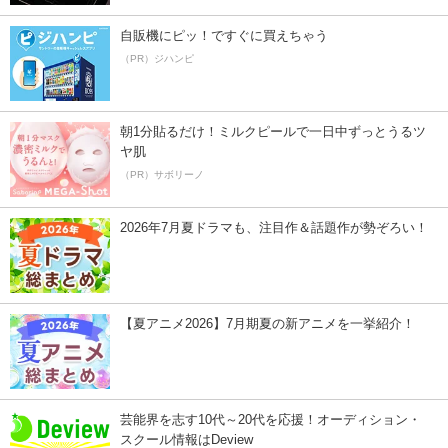
自販機にピッ！ですぐに買えちゃう
（PR）ジハンピ
朝1分貼るだけ！ミルクピールで一日中ずっとうるツ
ヤ肌
（PR）サボリーノ
2026年7月夏ドラマも、注目作＆話題作が勢ぞろい！
【夏アニメ2026】7月期夏の新アニメを一挙紹介！
芸能界を志す10代～20代を応援！オーディション・
スクール情報はDeview