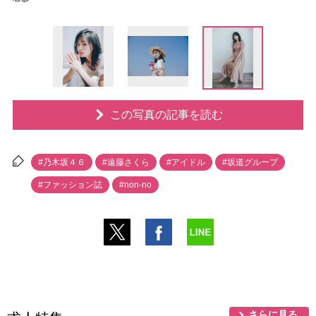
この写真の記事を読む
#乃木坂４６
#遠藤さくら
#アイドル
#坂道グループ
#ファッション誌
#non-no
さらに見る