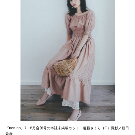
『non-no』7・8月合併号の本誌未掲載カット・遠藤さくら（C）撮影／新田
君彦