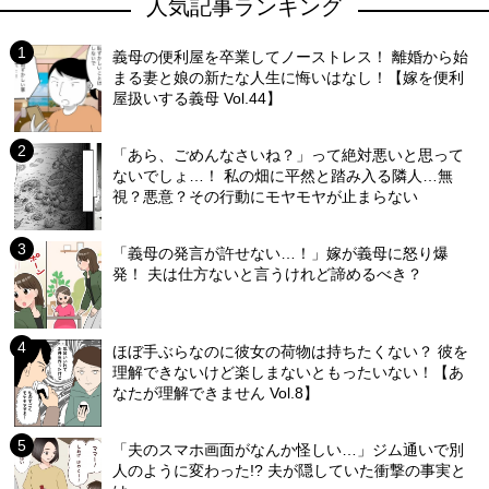
人気記事ランキング
義母の便利屋を卒業してノーストレス！ 離婚から始
まる妻と娘の新たな人生に悔いはなし！【嫁を便利
屋扱いする義母 Vol.44】
「あら、ごめんなさいね？」って絶対悪いと思って
ないでしょ…！ 私の畑に平然と踏み入る隣人…無
視？悪意？その行動にモヤモヤが止まらない
「義母の発言が許せない…！」嫁が義母に怒り爆
発！ 夫は仕方ないと言うけれど諦めるべき？
ほぼ手ぶらなのに彼女の荷物は持ちたくない？ 彼を
理解できないけど楽しまないともったいない！【あ
なたが理解できません Vol.8】
「夫のスマホ画面がなんか怪しい…」ジム通いで別
人のように変わった!? 夫が隠していた衝撃の事実と