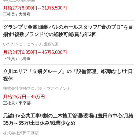
月給27万8,000円～31万5,500円
正社員 / 大阪府
グランプリ金賞!焼鳥バルのホールスタッフ/“食のプロ”を目
指す!複数ブランドでの経験可能/賞与年3回
いただきコッコちゃん 北8条店
月給34万6,350円～45万5,000円
正社員 / 北海道
立川エリア「立飛グループ」の「設備管理」/転勤なし/土日
祝休
株式会社立飛プロパティマネジメント
月給25万円～45万円
正社員 / 東京都
元請け×公共工事9割の土木施工管理/現場は豊田市中心/月給
35万～55万/土日休み/残業少なめ
株式会社原田工務店