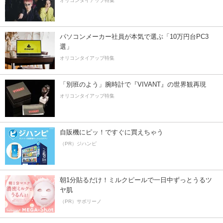
オリコンタイアップ特集
パソコンメーカー社員が本気で選ぶ「10万円台PC3
選」
オリコンタイアップ特集
「別班のよう」腕時計で『VIVANT』の世界観再現
オリコンタイアップ特集
自販機にピッ！ですぐに買えちゃう
（PR）ジハンピ
朝1分貼るだけ！ミルクピールで一日中ずっとうるツ
ヤ肌
（PR）サボリーノ