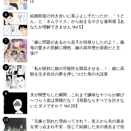
は
結婚前提の付き合いに喜ぶよし子だったが…「うど
ん」と「オムライス」から始まる小さな違和感【あ
なたが理解できません Vol.5】
「嫁に問題があるから息子が目移りしたのよ！」義
母の驚きの見解に唖然…嫁の高学歴が原因だと主
張!?
「私が絶対に娘の可能性を開花させる…！」娘に高
額を注ぎ自分の夢を押しつけた母の大誤算
夫が闇堕ちした瞬間…これまで嫌味なヤツらが媚び
へつらう姿は滑稽だな！【母親ならすべてを許さな
いとダメですか？ Vol.28】
「元嫁と別れた理由ってそれ？」友人から夫の過去
を突っ込まれ不安…信じて結婚した夫の過去まで信