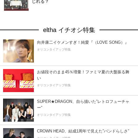
じれる？
eltha イチオシ特集
向井康二イケメンすぎ！純愛『（LOVE SONG）』
オリコンタイアップ特集
お値段そのまま45％増量！ファミマ夏の大盤振る舞
い
オリコンタイアップ特集
SUPER★DRAGON、自ら描いた”レトロフューチャ
ー”
オリコンタイアップ特集
CROWN HEAD、結成1周年で見えた”バンドらしさ”