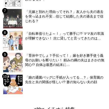
「元嫁と別れた理由ってそれ？」友人から夫の過去
を突っ込まれ不安…信じて結婚した夫の過去まで信
じれる？
「自転車借りたよ～！」って勝手に!? ママ友の常識
が理解できない！ 次に貸してと言ってきたのは…
「育休中でしょ？手伝って！」嫁を好き勝手使う義
母のお願いを断りたい！ 頼みの綱の夫はまさかの無
関心!? 自体は最悪の結末に…
「娘の通園バッグに手紙が入ってる…？」保育園の
先生と夫の関係が怪しい!? 妻の知らない夫の顔