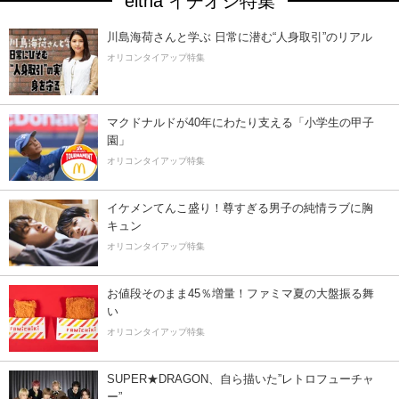
eltha イチオシ特集
川島海荷さんと学ぶ 日常に潜む“人身取引”のリアル
オリコンタイアップ特集
マクドナルドが40年にわたり支える「小学生の甲子
園」
オリコンタイアップ特集
イケメンてんこ盛り！尊すぎる男子の純情ラブに胸
キュン
オリコンタイアップ特集
お値段そのまま45％増量！ファミマ夏の大盤振る舞
い
オリコンタイアップ特集
SUPER★DRAGON、自ら描いた”レトロフューチャ
ー”