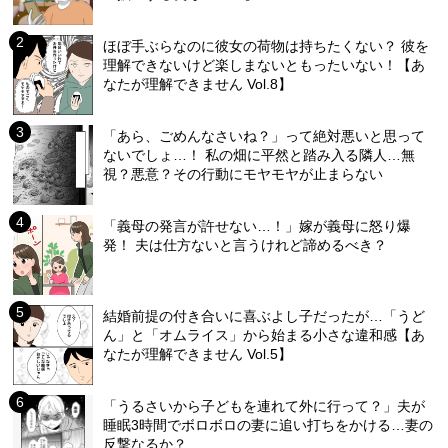
ほぼ手ぶらなのに彼女の荷物は持ちたくない？ 彼を
理解できないけど楽しまないともったいない！【あ
なたが理解できません Vol.8】
「あら、ごめんなさいね？」って絶対悪いと思って
ないでしょ…！ 私の畑に平然と踏み入る隣人…無
視？悪意？その行動にモヤモヤが止まらない
「義母の発言が許せない…！」嫁が義母に怒り爆
発！ 夫は仕方ないと言うけれど諦めるべき？
結婚前提の付き合いに喜ぶよし子だったが…「うど
ん」と「オムライス」から始まる小さな違和感【あ
なたが理解できません Vol.5】
「うるさいから子どもを連れて外に行って？」夫が
睡眠3時間でボロボロの妻に追い打ちをかける…妻の
反撃なるか？