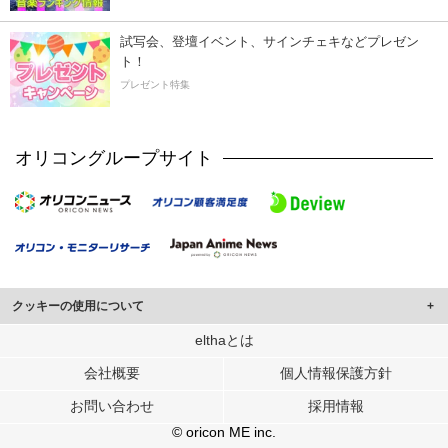
試写会、登壇イベント、サインチェキなどプレゼン
ト！
プレゼント特集
オリコングループサイト
クッキーの使用について
このサイトでは Cookie を使用して、ユーザーに合わせたコンテンツや広告の
elthaとは
表示、ソーシャル メディア機能の提供、広告の表示回数やクリック数の測定を
会社概要
個人情報保護方針
行っています。
また、ユーザーによるサイトの利用状況についても情報を収集し、ソーシャル
お問い合わせ
採用情報
メディアや広告配信、データ解析の各パートナーに提供しています。
各パートナーは、この情報とユーザーが各パートナーに提供した他の情報や、
© oricon ME inc.
ユーザーが各パートナーのサービスを使用したときに収集した他の情報を組み