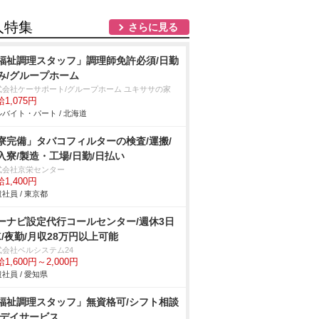
人特集
さらに見る
福祉調理スタッフ」調理師免許必須/日勤
み/グループホーム
式会社ケーサポート/グループホーム ユキササの家
1,075円
バイト・パート / 北海道
寮完備」タバコフィルターの検査/運搬/
入寮/製造・工場/日勤/日払い
式会社京栄センター
1,400円
社員 / 東京都
ーナビ設定代行コールセンター/週休3日
K/夜勤/月収28万円以上可能
式会社ベルシステム24
1,600円～2,000円
社員 / 愛知県
福祉調理スタッフ」無資格可/シフト相談
/デイサービス