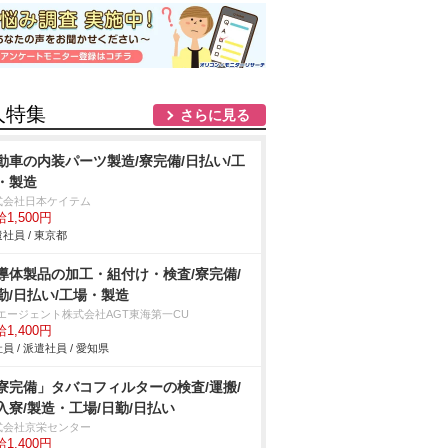
人特集
さらに見る
動車の内装パーツ製造/寮完備/日払い/工
・製造
式会社日本ケイテム
1,500円
社員 / 東京都
導体製品の加工・組付け・検査/寮完備/
勤/日払い/工場・製造
Tエージェント株式会社AGT東海第一CU
1,400円
員 / 派遣社員 / 愛知県
寮完備」タバコフィルターの検査/運搬/
入寮/製造・工場/日勤/日払い
式会社京栄センター
1,400円