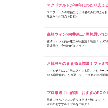
マクドナルドが40年にわたり支え
ユニフォームの右袖には出場者のみに与えられ
球児たちが頂点を目指す
森崎ウィン×向井康二“両片思い”
森崎ウィンと向井康二がW主演！映画『（LOVE S
最速配信。究極のピュアラブ！
お値段そのまま45％増量！ファミ
ファミチキにお弁当にアイスも!?ファミリーマ
45％増量作戦」が今夏、シリーズ初の年2回開
プロ厳選！目的別「おすすめPC９
用途に合うパソコン選びは意外と難しい。そこ
途別のおすすめモデルをご紹介！