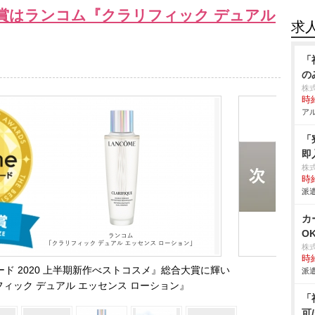
賞はランコム『クラリフィック デュアル
求
「
の
株
時給
アル
「
即
株
時給
派遣
カ
O
株
時給
ード 2020 上半期新作べストコスメ』総合大賞に輝い
派遣
ィック デュアル エッセンス ローション』
「
可