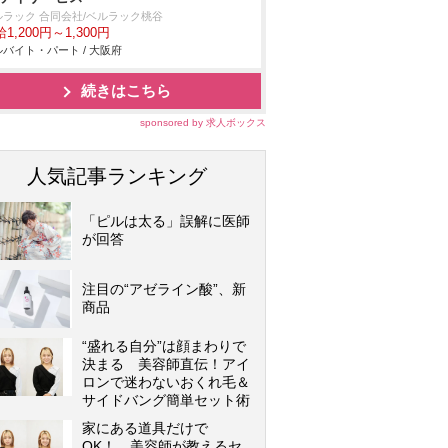
ルラック 合同会社/ベルラック桃谷
1,200円～1,300円
バイト・パート / 大阪府
続きはこちら
sponsored by 求人ボックス
人気記事ランキング
「ピルは太る」誤解に医師
が回答
注目の“アゼライン酸”、新
商品
“盛れる自分”は顔まわりで
決まる 美容師直伝！アイ
ロンで迷わないおくれ毛＆
サイドバング簡単セット術
家にある道具だけで
OK！ 美容師が教えるセ