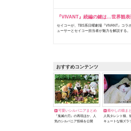
『VIVANT』続編の鍵は…世界観
セイコーが、TBS系日曜劇場『VIVANT』コ
ューサーとセイコー担当者が魅力を解説する。
おすすめコンテンツ
可愛いシルバニアまとめ
癒やしの猫ま
『鬼滅の刃』の再現ほか、人
人気タレント猫、
気のシルバニア投稿を公開
キュートな猫ズラ