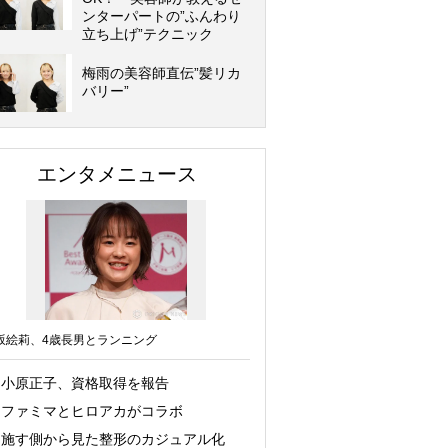
ンターパートの”ふんわり
立ち上げ”テクニック
梅雨の美容師直伝”髪リカ
バリー”
エンタメニュース
坂絵莉、4歳長男とランニング
小原正子、資格取得を報告
ファミマとヒロアカがコラボ
施す側から見た整形のカジュアル化