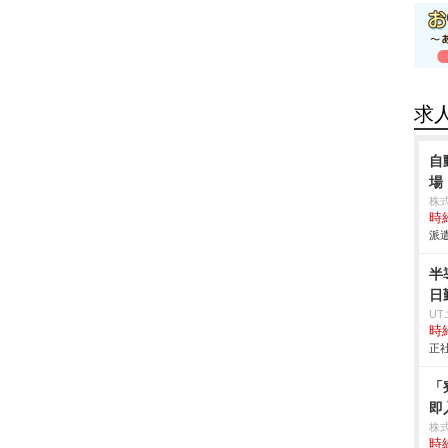
求
自
場
株
時給
派遣
半
日
U
時給
正社
「
即
株
時給