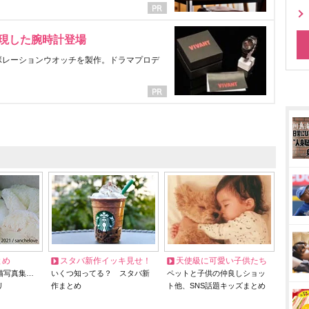
表現した腕時計登場
ラボレーションウオッチを製作。ドラマプロデ
とめ
スタバ新作イッキ見せ！
天使級に可愛い子供たち
猫写真集…
いくつ知ってる？ スタバ新
ペットと子供の仲良しショッ
リ
作まとめ
ト他、SNS話題キッズまとめ