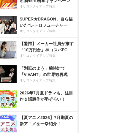
名物45％増量キャンペーン
オリコンタイアップ特集
SUPER★DRAGON、自ら描
いた”レトロフューチャー”
オリコンタイアップ特集
【驚愕】メーカー社員が推す
「10万円台」神コスパPC
オリコンタイアップ特集
「別班のよう」腕時計で
『VIVANT』の世界観再現
オリコンタイアップ特集
2026年7月夏ドラマも、注目
作＆話題作が勢ぞろい！
【夏アニメ2026】7月期夏の
新アニメを一挙紹介！