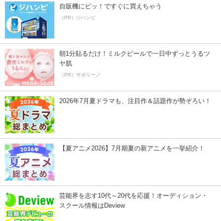
自販機にピッ！ですぐに買えちゃう
（PR）ジハンピ
朝1分貼るだけ！ミルクピールで一日中ずっとうるツ
ヤ肌
（PR）サボリーノ
2026年7月夏ドラマも、注目作＆話題作が勢ぞろい！
【夏アニメ2026】7月期夏の新アニメを一挙紹介！
芸能界を志す10代～20代を応援！オーディション・
スクール情報はDeview