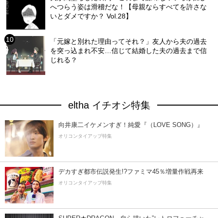
へつらう姿は滑稽だな！【母親ならすべてを許さな
いとダメですか？ Vol.28】
「元嫁と別れた理由ってそれ？」友人から夫の過去
を突っ込まれ不安…信じて結婚した夫の過去まで信
じれる？
eltha イチオシ特集
向井康二イケメンすぎ！純愛『（LOVE SONG）』
オリコンタイアップ特集
デカすぎ都市伝説発生!?ファミマ45％増量作戦再来
オリコンタイアップ特集