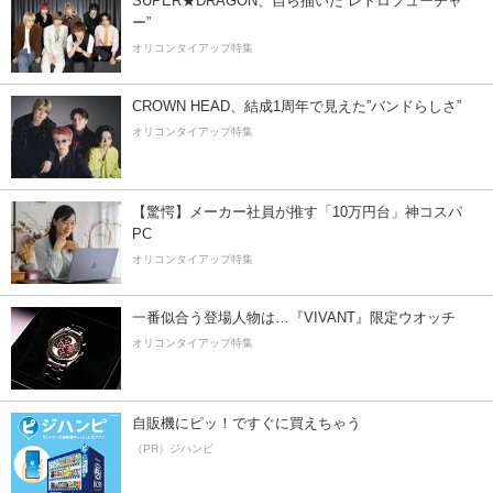
SUPER★DRAGON、自ら描いた”レトロフューチャ
ー”
オリコンタイアップ特集
CROWN HEAD、結成1周年で見えた”バンドらしさ”
オリコンタイアップ特集
【驚愕】メーカー社員が推す「10万円台」神コスパ
PC
オリコンタイアップ特集
一番似合う登場人物は…『VIVANT』限定ウオッチ
オリコンタイアップ特集
自販機にピッ！ですぐに買えちゃう
（PR）ジハンピ