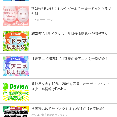
朝1分貼るだけ！ミルクピールで一日中ずっとうるツ
ヤ肌
（PR）サボリーノ
2026年7月夏ドラマも、注目作＆話題作が勢ぞろい！
【夏アニメ2026】7月期夏の新アニメを一挙紹介！
芸能界を志す10代～20代を応援！オーディション・
スクール情報はDeview
漫画読み放題サブスクおすすめ11選【徹底比較】
オリコン顧客満足度ランキング