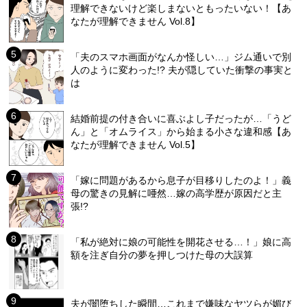
理解できないけど楽しまないともったいない！【あ
なたが理解できません Vol.8】
「夫のスマホ画面がなんか怪しい…」ジム通いで別
人のように変わった!? 夫が隠していた衝撃の事実と
は
結婚前提の付き合いに喜ぶよし子だったが…「うど
ん」と「オムライス」から始まる小さな違和感【あ
なたが理解できません Vol.5】
「嫁に問題があるから息子が目移りしたのよ！」義
母の驚きの見解に唖然…嫁の高学歴が原因だと主
張!?
「私が絶対に娘の可能性を開花させる…！」娘に高
額を注ぎ自分の夢を押しつけた母の大誤算
夫が闇堕ちした瞬間…これまで嫌味なヤツらが媚び