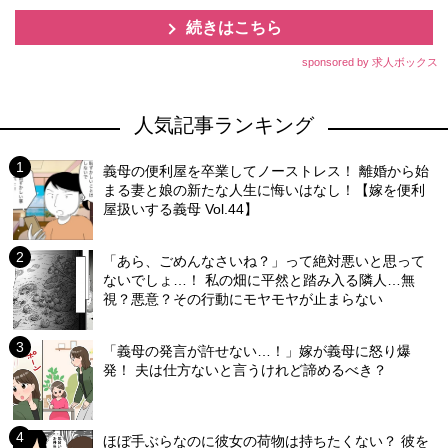
続きはこちら
sponsored by 求人ボックス
人気記事ランキング
義母の便利屋を卒業してノーストレス！ 離婚から始
まる妻と娘の新たな人生に悔いはなし！【嫁を便利
屋扱いする義母 Vol.44】
「あら、ごめんなさいね？」って絶対悪いと思って
ないでしょ…！ 私の畑に平然と踏み入る隣人…無
視？悪意？その行動にモヤモヤが止まらない
「義母の発言が許せない…！」嫁が義母に怒り爆
発！ 夫は仕方ないと言うけれど諦めるべき？
ほぼ手ぶらなのに彼女の荷物は持ちたくない？ 彼を