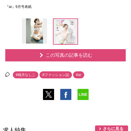
『ar』9月号表紙
この写真の記事を読む
#桃月なしこ
#ファッション誌
#ar
さらに見る
求人特集